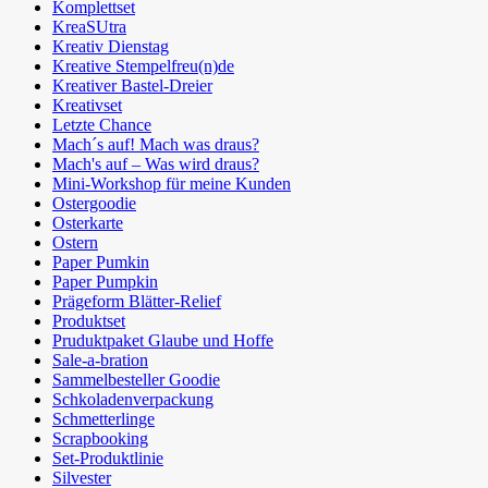
Komplettset
KreaSUtra
Kreativ Dienstag
Kreative Stempelfreu(n)de
Kreativer Bastel-Dreier
Kreativset
Letzte Chance
Mach´s auf! Mach was draus?
Mach's auf – Was wird draus?
Mini-Workshop für meine Kunden
Ostergoodie
Osterkarte
Ostern
Paper Pumkin
Paper Pumpkin
Prägeform Blätter-Relief
Produktset
Pruduktpaket Glaube und Hoffe
Sale-a-bration
Sammelbesteller Goodie
Schkoladenverpackung
Schmetterlinge
Scrapbooking
Set-Produktlinie
Silvester