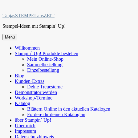
Zum
Inhalt
TanjasSTEMPELausZEIT
springen
Stempel-Ideen mit Stampin´ Up!
Menü
Willkommen
Stampin´ Up! Produkte bestellen
Mein Online-Shop
Sammelbestellung
Einzelbestellung
Blog
Kunden-Extras
Deine Treuesterne
Demonstrator werden
Workshop-Termine
Katalog
Blättern Online in den aktuellen Katalogen
Fordere dir deinen Katalog an
über Stampin´ Up!
Über mich
Impressum
Datenschutzhinweis