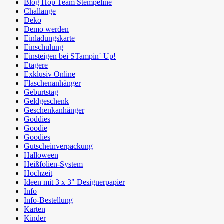
Blog Hop Team Stempeline
Challange
Deko
Demo werden
Einladungskarte
Einschulung
Einsteigen bei STampin´ Up!
Etagere
Exklusiv Online
Flaschenanhänger
Geburtstag
Geldgeschenk
Geschenkanhänger
Goddies
Goodie
Goodies
Gutscheinverpackung
Halloween
Heißfolien-System
Hochzeit
Ideen mit 3 x 3" Designerpapier
Info
Info-Bestellung
Karten
Kinder