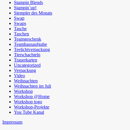
Stampin Blends
Stampin´up!
Stempler des Monats
Swap
Swaps
Tasche
Taschen
Teamgeschenk
Teamhausaufgabe
Teelichtverpackung
Tierschachteln
Trauerkarten
Uncategorized
Verpackung
Video
Weihnachten
Weihnachten im Juli
Workshop
Workshop @Home
Workshop togo
Workshop-Projekte
You Tube Kanal
Impressum