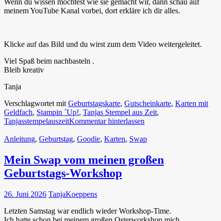
Wenn du wissen möchtest wie sie gemacht wir, dann schau auf
meinem YouTube Kanal vorbei, dort erkläre ich dir alles.
Klicke auf das Bild und du wirst zum dem Video weitergeleitet.
Viel Spaß beim nachbasteln .
Bleib kreativ
Tanja
Verschlagwortet mit
Geburtstagskarte
,
Gutscheinkarte
,
Karten mit
Geldfach
,
Stampin ´Up!
,
Tanjas Stempel aus Zeit
,
Tanjasstempelauszeit
Kommentar hinterlassen
Anleitung
,
Geburtstag
,
Goodie
,
Karten
,
Swap
Mein Swap vom meinen großen
Geburtstags-Workshop
26. Juni 2026
TanjaKoeppens
Letzten Samstag war endlich wieder Workshop-Time.
Ich hatte schon bei meinem großen Osterworkshop mich