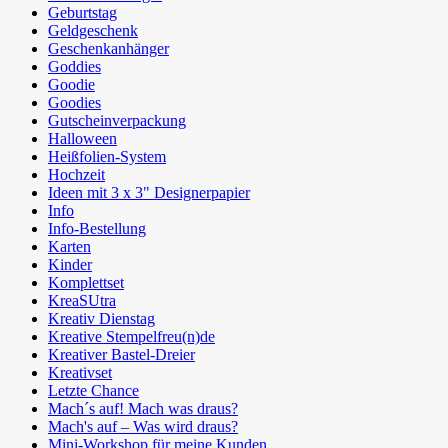
Geburtstag
Geldgeschenk
Geschenkanhänger
Goddies
Goodie
Goodies
Gutscheinverpackung
Halloween
Heißfolien-System
Hochzeit
Ideen mit 3 x 3" Designerpapier
Info
Info-Bestellung
Karten
Kinder
Komplettset
KreaSUtra
Kreativ Dienstag
Kreative Stempelfreu(n)de
Kreativer Bastel-Dreier
Kreativset
Letzte Chance
Mach´s auf! Mach was draus?
Mach's auf – Was wird draus?
Mini-Workshop für meine Kunden