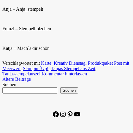
Anja – Anja_stempelt
Franzi – Stempelholzchen
Katja – Mach´s dir schön
Verschlagwortet mit
Karte
,
Kreativ Dienstag
,
Produktpaket Post mit
Meerwert
,
Stampin ´Up!
,
Tanjas Stempel aus Zeit
,
Tanjasstempelauszeit
Kommentar hinterlassen
Beitragsnavigation
Ältere Beiträge
Suchen
Suchen
Facebook
Instagram
Pinterest
YouTube