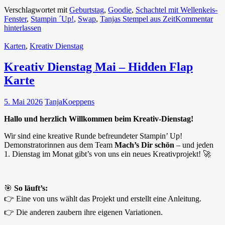
Verschlagwortet mit
Geburtstag
,
Goodie
,
Schachtel mit Wellenkeis-
Fenster
,
Stampin ´Up!
,
Swap
,
Tanjas Stempel aus Zeit
Kommentar
hinterlassen
Karten
,
Kreativ Dienstag
Kreativ Dienstag Mai – Hidden Flap
Karte
5. Mai 2026
TanjaKoeppens
Hallo und herzlich Willkommen beim Kreativ-Dienstag!
Wir sind eine kreative Runde befreundeter Stampin’ Up!
Demonstratorinnen aus dem Team
Mach’s Dir schön
– und jeden
1. Dienstag im Monat gibt’s von uns ein neues Kreativprojekt! 🚀
🎯
So läuft’s:
👉 Eine von uns wählt das Projekt und erstellt eine Anleitung.
👉 Die anderen zaubern ihre eigenen Variationen.