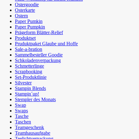
Ostergoodie
Osterkarte
Ostern
Paper Pumkin
Paper Pumpkin
Prägeform Blätter-Relief
Produktset
Pruduktpaket Glaube und Hoffe
Sale-a-bration
Sammelbesteller Goodie
Schkoladenverpackung
Schmetterlinge
Scrapbooking
Set-Produktlinie
Silvester
Stampin Blends
Stampin´up!
Stempler des Monats
Swap
Swaps
Tasche
Taschen
Teamgeschenk
Teamhausaufgabe
Teelichtverpackung