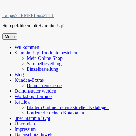
Zum
Inhalt
TanjasSTEMPELausZEIT
springen
Stempel-Ideen mit Stampin´ Up!
Menü
Willkommen
Stampin´ Up! Produkte bestellen
Mein Online-Shop
Sammelbestellung
Einzelbestellung
Blog
Kunden-Extras
Deine Treuesterne
Demonstrator werden
Workshop-Termine
Katalog
Blättern Online in den aktuellen Katalogen
Fordere dir deinen Katalog an
über Stampin´ Up!
Über mich
Impressum
Datenschutzhinweis