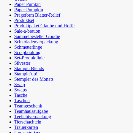
Paper Pumkin
Paper Pumpkin
Prägeform Blätter-Relief
Produktset
Pruduktpaket Glaube und Hoffe
Sale-a-bration
Sammelbesteller Goodie
Schkoladenverpackung
Schmetterlinge
Scrapbooking
Set-Produktlinie
Silvester
Stampin Blends
Stampin´up!
Stempler des Monats
Swap
Swaps
Tasche
Taschen
Teamgeschenk
Teamhausaufgabe
Teelichtverpackung
Tierschachteln
Trauerkarten
Uncategorized