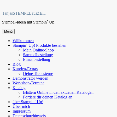
Zum
Inhalt
TanjasSTEMPELausZEIT
springen
Stempel-Ideen mit Stampin´ Up!
Menü
Willkommen
Stampin´ Up! Produkte bestellen
Mein Online-Shop
Sammelbestellung
Einzelbestellung
Blog
Kunden-Extras
Deine Treuesterne
Demonstrator werden
Workshop-Termine
Katalog
Blättern Online in den aktuellen Katalogen
Fordere dir deinen Katalog an
über Stampin´ Up!
Über mich
Impressum
Datenschutzhinweis