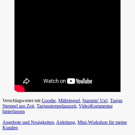
Verschlagwortet mit
Goodie
,
Mitbringsel
,
Stampin' Up!
,
Tanjas
Stempel aus Zeit
,
Tanjasstempelauszeit
,
Video
Kommentar
hinterlassen
Angebote und Neuigkeiten
,
Anleitung
,
Mini-Workshop für meine
Kunden