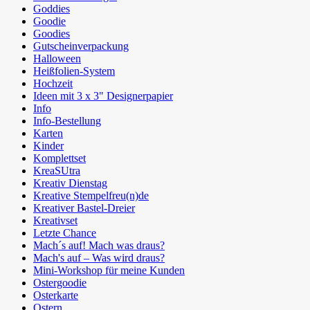
Goddies
Goodie
Goodies
Gutscheinverpackung
Halloween
Heißfolien-System
Hochzeit
Ideen mit 3 x 3" Designerpapier
Info
Info-Bestellung
Karten
Kinder
Komplettset
KreaSUtra
Kreativ Dienstag
Kreative Stempelfreu(n)de
Kreativer Bastel-Dreier
Kreativset
Letzte Chance
Mach´s auf! Mach was draus?
Mach's auf – Was wird draus?
Mini-Workshop für meine Kunden
Ostergoodie
Osterkarte
Ostern