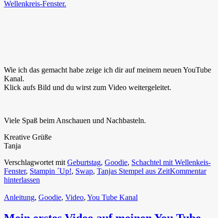
Wellenkreis-Fenster.
Wie ich das gemacht habe zeige ich dir auf meinem neuen YouTube
Kanal.
Klick aufs Bild und du wirst zum Video weitergeleitet.
Viele Spaß beim Anschauen und Nachbasteln.
Kreative Grüße
Tanja
Verschlagwortet mit
Geburtstag
,
Goodie
,
Schachtel mit Wellenkeis-
Fenster
,
Stampin ´Up!
,
Swap
,
Tanjas Stempel aus Zeit
Kommentar
hinterlassen
Anleitung
,
Goodie
,
Video
,
You Tube Kanal
Mein erstes Video auf meinen You Tube