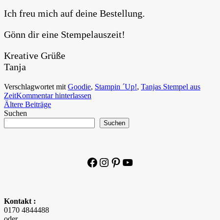
Ich freu mich auf deine Bestellung.
Gönn dir eine Stempelauszeit!
Kreative Grüße
Tanja
Verschlagwortet mit
Goodie
,
Stampin ´Up!
,
Tanjas Stempel aus
Zeit
Kommentar hinterlassen
Beitragsnavigation
Ältere Beiträge
Suchen
Suchen
Facebook
Instagram
Pinterest
YouTube
Kontakt :
0170 4844488
oder