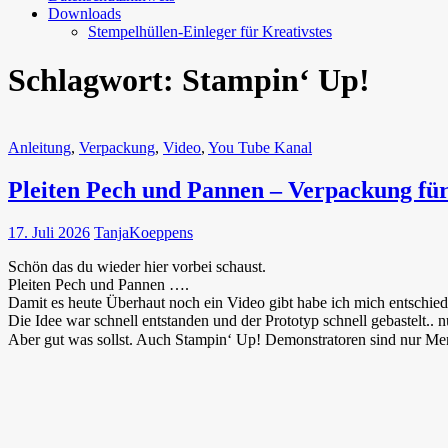
Downloads
Stempelhüllen-Einleger für Kreativstes
Schlagwort:
Stampin‘ Up!
Anleitung
,
Verpackung
,
Video
,
You Tube Kanal
Pleiten Pech und Pannen – Verpackung für
17. Juli 2026
TanjaKoeppens
Schön das du wieder hier vorbei schaust.
Pleiten Pech und Pannen ….
Damit es heute Überhaut noch ein Video gibt habe ich mich entschied
Die Idee war schnell entstanden und der Prototyp schnell gebastelt.. 
Aber gut was sollst. Auch Stampin‘ Up! Demonstratoren sind nur M