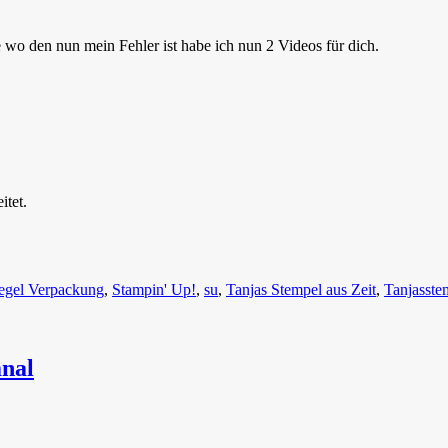
wo den nun mein Fehler ist habe ich nun 2 Videos für dich.
itet.
egel Verpackung
,
Stampin' Up!
,
su
,
Tanjas Stempel aus Zeit
,
Tanjasste
anal