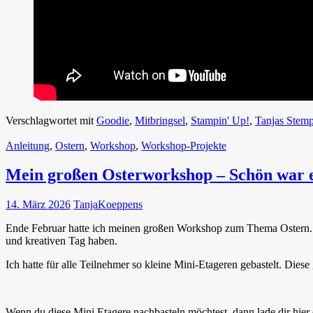
Verschlagwortet mit
Goodie
,
Mitbringsel
,
Stampin' Up!
,
Tanjas Stemp
Anleitung
,
Ostern
,
Workshop
,
Workshop-Projekte
Mein großen Osterworkshop – Schön war e
14. März 2026
TanjaKoeppens
Ende Februar hatte ich meinen großen Workshop zum Thema Ostern. Ich 
und kreativen Tag haben.
Ich hatte für alle Teilnehmer so kleine Mini-Etageren gebastelt. Diese
Wenn du diese Mini Etagere nachbasteln möchtest, dann lade dir hier e