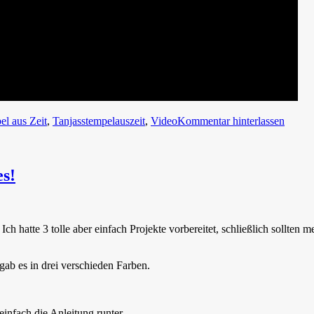
el aus Zeit
,
Tanjasstempelauszeit
,
Video
Kommentar hinterlassen
s!
hatte 3 tolle aber einfach Projekte vorbereitet, schließlich sollten m
 gab es in drei verschieden Farben.
infach die Anleitung runter.