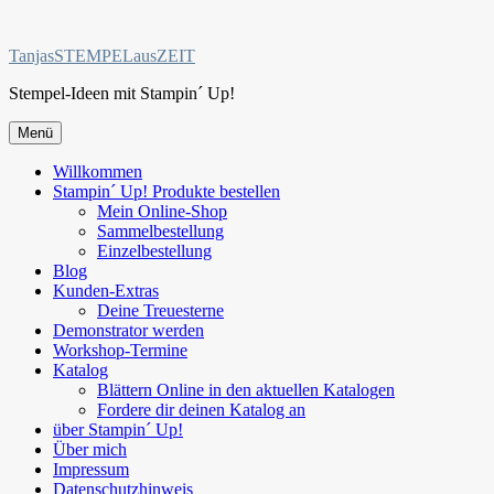
Zum
Inhalt
TanjasSTEMPELausZEIT
springen
Stempel-Ideen mit Stampin´ Up!
Menü
Willkommen
Stampin´ Up! Produkte bestellen
Mein Online-Shop
Sammelbestellung
Einzelbestellung
Blog
Kunden-Extras
Deine Treuesterne
Demonstrator werden
Workshop-Termine
Katalog
Blättern Online in den aktuellen Katalogen
Fordere dir deinen Katalog an
über Stampin´ Up!
Über mich
Impressum
Datenschutzhinweis