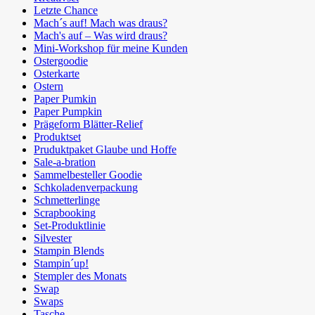
Letzte Chance
Mach´s auf! Mach was draus?
Mach's auf – Was wird draus?
Mini-Workshop für meine Kunden
Ostergoodie
Osterkarte
Ostern
Paper Pumkin
Paper Pumpkin
Prägeform Blätter-Relief
Produktset
Pruduktpaket Glaube und Hoffe
Sale-a-bration
Sammelbesteller Goodie
Schkoladenverpackung
Schmetterlinge
Scrapbooking
Set-Produktlinie
Silvester
Stampin Blends
Stampin´up!
Stempler des Monats
Swap
Swaps
Tasche