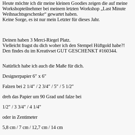
Heute möchte ich dir meine kleinen Goodies zeigen die auf meine
Workshopteilnehmer bei meinem letzten Workshop „Last Minute
Weihnachtsgeschenke“ gewartet haben.
Keine Sorge, es ist nur mein Letzter für dieses Jahr.
Deinen haben 3 Merci-Riegel Platz.
Vielleicht fragst du dich woher ich den Stempel Hüftgold habe?!
Den findes du im Kreativset GUT GESCHENKT #160344.
Natürlich habe ich auch die Maße für dich.
Designerpapier 6″ x 6″
Falzen bei 2 1/4″ / 2 3/4″ / 5″ / 5 1/2″
dreh das Papier um 90 Grad und falze bei
1/2″ / 3 3/4″ / 4 1/4″
oder in Zentimeter
5,8 cm / 7 cm / 12,7 cm / 14 cm