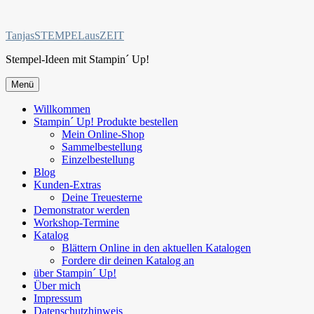
Zum
Inhalt
TanjasSTEMPELausZEIT
springen
Stempel-Ideen mit Stampin´ Up!
Menü
Willkommen
Stampin´ Up! Produkte bestellen
Mein Online-Shop
Sammelbestellung
Einzelbestellung
Blog
Kunden-Extras
Deine Treuesterne
Demonstrator werden
Workshop-Termine
Katalog
Blättern Online in den aktuellen Katalogen
Fordere dir deinen Katalog an
über Stampin´ Up!
Über mich
Impressum
Datenschutzhinweis