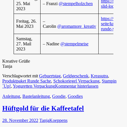
https://stempe
25. Mai
– Franzi
@stempelholzchen
slid-lock-card/
2023
https://www.a
Freitag, 26.
–
seite/kreasutr
Mai 2023
Carolin
@aromamore_kreativ
runde-verpack
Samstag,
27. Mail
– Nadine
@stempelmeise
2023
Kreative Grüße
Tanja
Verschlagwortet mit
Gebuertstag
,
Geldgeschenk
,
Kreasutra
,
Produktpaket Runde Sache
,
Schokoriegel Verpackung
,
Stampin
´Up!
,
Yoguretten Verpackung
Kommentar hinterlassen
Anleitung
,
Bastelanleitung
,
Goodie
,
Goodies
Hüftgold für die Kaffeetafel
28. November 2022
TanjaKoeppens