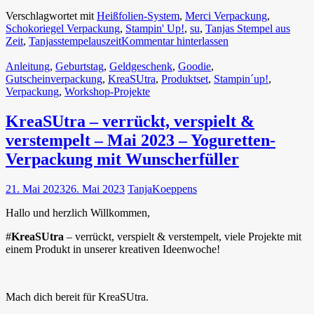
Verschlagwortet mit
Heißfolien-System
,
Merci Verpackung
,
Schokoriegel Verpackung
,
Stampin' Up!
,
su
,
Tanjas Stempel aus
Zeit
,
Tanjasstempelauszeit
Kommentar hinterlassen
Anleitung
,
Geburtstag
,
Geldgeschenk
,
Goodie
,
Gutscheinverpackung
,
KreaSUtra
,
Produktset
,
Stampin´up!
,
Verpackung
,
Workshop-Projekte
KreaSUtra – verrückt, verspielt &
verstempelt – Mai 2023 – Yoguretten-
Verpackung mit Wunscherfüller
21. Mai 2023
26. Mai 2023
TanjaKoeppens
Hallo und herzlich Willkommen,
#
KreaSUtra
– verrückt, verspielt & verstempelt, viele Projekte mit
einem Produkt in unserer kreativen Ideenwoche!
Mach dich bereit für KreaSUtra.