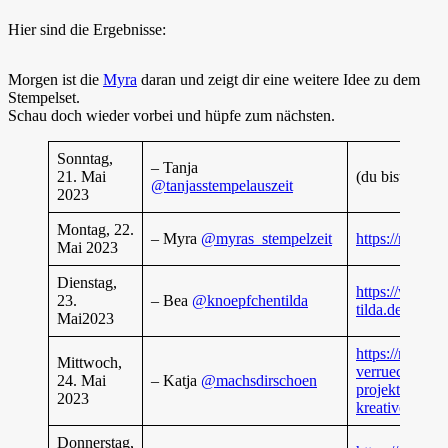
Hier sind die Ergebnisse:
Morgen ist die
Myra
daran und zeigt dir eine weitere Idee zu dem
Stempelset.
Schau doch wieder vorbei und hüpfe zum nächsten.
Sonntag,
– Tanja
21. Mai
(du bist gerade
@tanjasstempelauszeit
2023
Montag, 22.
– Myra
@myras_stempelzeit
https://myras-
Mai 2023
Dienstag,
https://www.k
23.
– Bea
@knoepfchentilda
tilda.de/post/k
Mai2023
https://machsd
Mittwoch,
verrueckt-vers
24. Mai
– Katja
@machsdirschoen
projekte-mit-e
2023
kreativen-ide
Donnerstag,