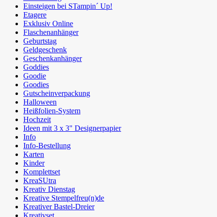
Einsteigen bei STampin´ Up!
Etagere
Exklusiv Online
Flaschenanhänger
Geburtstag
Geldgeschenk
Geschenkanhänger
Goddies
Goodie
Goodies
Gutscheinverpackung
Halloween
Heißfolien-System
Hochzeit
Ideen mit 3 x 3" Designerpapier
Info
Info-Bestellung
Karten
Kinder
Komplettset
KreaSUtra
Kreativ Dienstag
Kreative Stempelfreu(n)de
Kreativer Bastel-Dreier
Kreativset