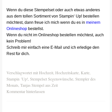
Wenn du diese Stempelset oder auch etwas anderes
aus dem tollen Sortiment von Stampin‘ Up! bestellen
möchtest, dann freue ich mich wenn du es in
meinem
Onlineshop
bestellst.
Wenn du nicht im Onlineshop bestellen möchtest, auch
kein Problem!
Schreib mir einfach eine E-Mail und ich erledige den
Rest für dich.
Verschlagwortet mit
Hochzeit
,
Hochzeitskarte
,
Karte
,
Stampin ´Up!
,
Stempelset Segenswünsche
,
Stempler des
Monats
,
Tanjas Stempel aus Zeit
Kommentar hinterlassen