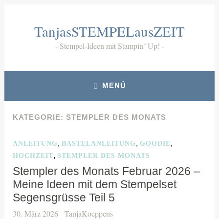
Zum
Inhalt
TanjasSTEMPELausZEIT
springen
Stempel-Ideen mit Stampin´ Up!
MENÜ
KATEGORIE:
STEMPLER DES MONATS
,
,
,
ANLEITUNG
BASTELANLEITUNG
GOODIE
,
HOCHZEIT
STEMPLER DES MONATS
Stempler des Monats Februar 2026 –
Meine Ideen mit dem Stempelset
Segensgrüsse Teil 5
30. März 2026
TanjaKoeppens