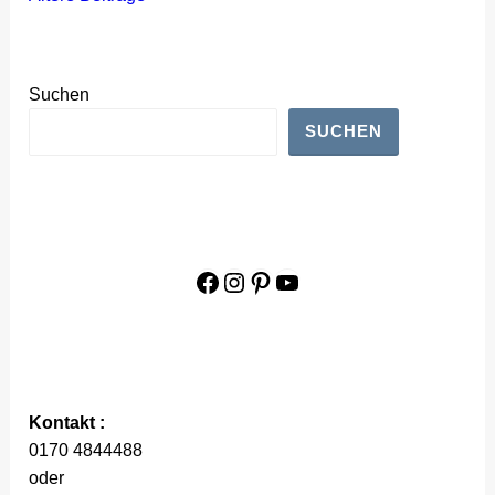
Beitragsnavigation
Suchen
SUCHEN
Facebook
Instagram
Pinterest
YouTube
Kontakt :
0170 4844488
oder