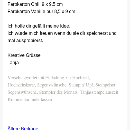
Farbkarton Chili 9 x 9,5 cm
Farbkarton Vanille pur 8,5 x 9 cm
Ich hoffe dir gefällt meine Idee.
Ich würde mich freuen wenn du sie dir speicherst und
mal ausprobierst.
Kreative Grüsse
Tanja
Verschlagwortet mit
Einladung zur Hochzeit
,
Hochzeitskarte
,
Segenswünsche
,
Stampin' Up!
,
Stempelset
Segenswünsche
,
Stempler des Monats
,
Tanjasstempelauszeit
Kommentar hinterlassen
Ältere Beiträge