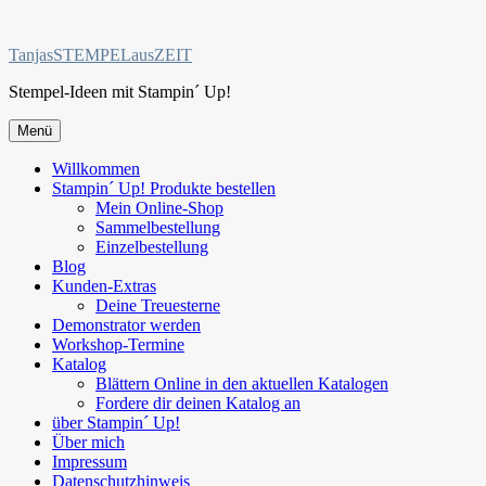
Zum
Inhalt
TanjasSTEMPELausZEIT
springen
Stempel-Ideen mit Stampin´ Up!
Menü
Willkommen
Stampin´ Up! Produkte bestellen
Mein Online-Shop
Sammelbestellung
Einzelbestellung
Blog
Kunden-Extras
Deine Treuesterne
Demonstrator werden
Workshop-Termine
Katalog
Blättern Online in den aktuellen Katalogen
Fordere dir deinen Katalog an
über Stampin´ Up!
Über mich
Impressum
Datenschutzhinweis