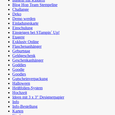
Basteln mit Kindern
Blog Hop Team Stempeline
Challange
Deko
Demo werden
Einladungskarte
Einschulung
Einsteigen bei STampin´ Up!
Etagere
Exklusiv Online
Flaschenanhänger
Geburtstag
Geldgeschenk
Geschenkanhänger
Goddies
Goodie
Goodies
Gutscheinverpackung
Halloween
Heißfolien-System
Hochzeit
Ideen mit 3 x 3" Designerpapier
Info
Info-Bestellung
Karten