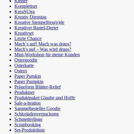
Kinder
Komplettset
KreaSUtra
Kreativ Dienstag
Kreative Stempelfreu(n)de
Kreativer Bastel-Dreier
Kreativset
Letzte Chance
Mach´s auf! Mach was draus?
Mach's auf – Was wird draus?
Mini-Workshop für meine Kunden
Ostergoodie
Osterkarte
Ostern
Paper Pumkin
Paper Pumpkin
Prägeform Blätter-Relief
Produktset
Pruduktpaket Glaube und Hoffe
Sale-a-bration
Sammelbesteller Goodie
Schkoladenverpackung
Schmetterlinge
Scrapbooking
Set-Produktlinie