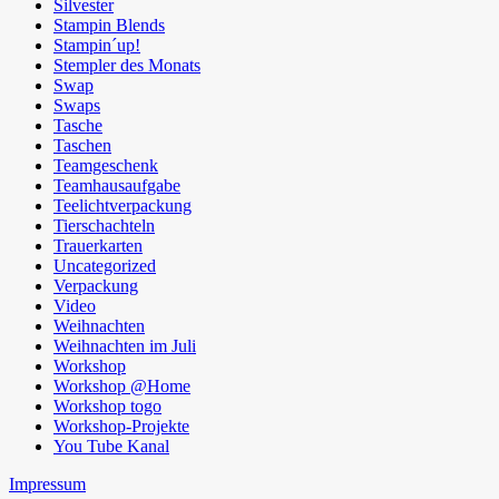
Silvester
Stampin Blends
Stampin´up!
Stempler des Monats
Swap
Swaps
Tasche
Taschen
Teamgeschenk
Teamhausaufgabe
Teelichtverpackung
Tierschachteln
Trauerkarten
Uncategorized
Verpackung
Video
Weihnachten
Weihnachten im Juli
Workshop
Workshop @Home
Workshop togo
Workshop-Projekte
You Tube Kanal
Impressum