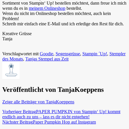
Sortiment von Stampin‘ Up! bestellen möchtest, dann freue ich mich
wenn du es in
meinem Onlineshop
bestellst.
Wenn du nicht im Onlineshop bestellen möchtest, auch kein
Problem!
Schreib mir einfach eine E-Mail und ich erledige den Rest für dich.
Kreative Grüsse
Tanja
Verschlagwortet mit
Goodie
,
Segensgrüsse
,
Stampin ´Up!
,
Stempler
des Monats
,
Tanjas Stempel aus Zeit
Veröffentlicht von
TanjaKoeppens
Zeige alle Beiträge von TanjaKoeppens
Beitragsnavigation
Vorheriger Beitrag
PAPER PUMPKIN von Stampin‘ Up! kommt
endlich auch zu uns – lass es dir nicht entgehen!
Nächster Beitrag
Paper Pumpkin Hop auf Instagram