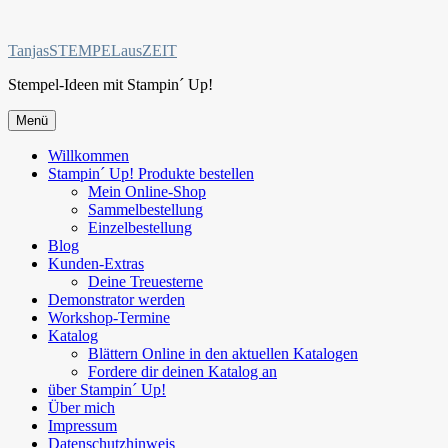
Zum
Inhalt
TanjasSTEMPELausZEIT
springen
Stempel-Ideen mit Stampin´ Up!
Menü
Willkommen
Stampin´ Up! Produkte bestellen
Mein Online-Shop
Sammelbestellung
Einzelbestellung
Blog
Kunden-Extras
Deine Treuesterne
Demonstrator werden
Workshop-Termine
Katalog
Blättern Online in den aktuellen Katalogen
Fordere dir deinen Katalog an
über Stampin´ Up!
Über mich
Impressum
Datenschutzhinweis