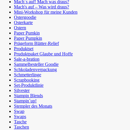
Mach´s auf! Mach was draus?
Mach's auf – Was wird draus?
Mini-Workshop für meine Kunden
Ostergoodie
Osterkarte
Ostern
Paper Pumkin
Paper Pumpkin
Prägeform Blätter-Relief
Produktset
Pruduktpaket Glaube und Hoffe
Sale-a-bration
Sammelbesteller Goodie
Schkoladenverpackung
Schmetterlinge
Scrapbooking
Set-Produktlinie
Silvester
Stampin Blends
Stampin´up!
Stempler des Monats
Swap
Swaps
Tasche
Taschen