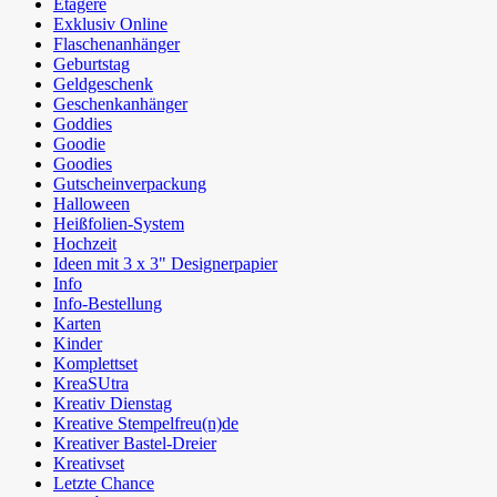
Etagere
Exklusiv Online
Flaschenanhänger
Geburtstag
Geldgeschenk
Geschenkanhänger
Goddies
Goodie
Goodies
Gutscheinverpackung
Halloween
Heißfolien-System
Hochzeit
Ideen mit 3 x 3" Designerpapier
Info
Info-Bestellung
Karten
Kinder
Komplettset
KreaSUtra
Kreativ Dienstag
Kreative Stempelfreu(n)de
Kreativer Bastel-Dreier
Kreativset
Letzte Chance