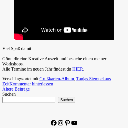
Viel Spaß damit
Gönn dir eine Kreative Auszeit und besuche einen meiner
Workshops.
Alle Termine im neuen Jahr findest du
HIER
.
Verschlagwortet mit
Grußkarten-Album
,
Tanjas Stempel aus
Zeit
Kommentar hinterlassen
Beitragsnavigation
Ältere Beiträge
Suchen
Suchen
Facebook
Instagram
Pinterest
YouTube