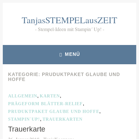
Zum
Inhalt
TanjasSTEMPELausZEIT
springen
Stempel-Ideen mit Stampin´ Up!
MENÜ
KATEGORIE:
PRUDUKTPAKET GLAUBE UND
HOFFE
,
,
ALLGEMEIN
KARTEN
,
PRÄGEFORM BLÄTTER-RELIEF
,
PRUDUKTPAKET GLAUBE UND HOFFE
,
STAMPIN´UP!
TRAUERKARTEN
Trauerkarte