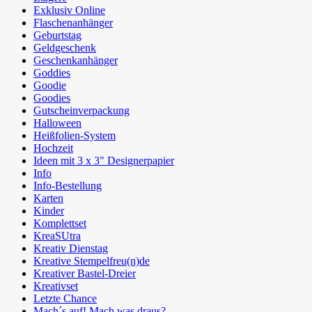
Exklusiv Online
Flaschenanhänger
Geburtstag
Geldgeschenk
Geschenkanhänger
Goddies
Goodie
Goodies
Gutscheinverpackung
Halloween
Heißfolien-System
Hochzeit
Ideen mit 3 x 3" Designerpapier
Info
Info-Bestellung
Karten
Kinder
Komplettset
KreaSUtra
Kreativ Dienstag
Kreative Stempelfreu(n)de
Kreativer Bastel-Dreier
Kreativset
Letzte Chance
Mach´s auf! Mach was draus?