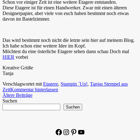
Schon vor einiger Zeit ist eine weitere Etagere entstanden.
Diese Etagere ist für einen Handwerker. Zwar mit einen älteren
Designerpapier, aber viele von euch haben bestimmt noch etwas
davon im Bastelzimmer.
Das wird bestimmt noch nicht die letzte sein hier auf meinem Blog.
Ich habe schon eine weitere Idee im Kopf.
Möchtest du eine österliche Etagere sehen dann schau Doch mal
HIER
vorbei
Kreative Grüße
Tanja
Verschlagwortet mit
Etagere
,
Stampin ´Up!
,
Tanjas Stempel aus
Zeit
Kommentar hinterlassen
Beitragsnavigation
Ältere Beiträge
Suchen
Suchen
Facebook
Instagram
Pinterest
YouTube