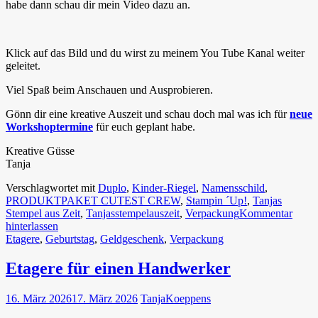
habe dann schau dir mein Video dazu an.
Klick auf das Bild und du wirst zu meinem You Tube Kanal weiter
geleitet.
Viel Spaß beim Anschauen und Ausprobieren.
Gönn dir eine kreative Auszeit und schau doch mal was ich für
neue
Workshoptermine
für euch geplant habe.
Kreative Güsse
Tanja
Verschlagwortet mit
Duplo
,
Kinder-Riegel
,
Namensschild
,
PRODUKTPAKET CUTEST CREW
,
Stampin ´Up!
,
Tanjas
Stempel aus Zeit
,
Tanjasstempelauszeit
,
Verpackung
Kommentar
hinterlassen
Etagere
,
Geburtstag
,
Geldgeschenk
,
Verpackung
Etagere für einen Handwerker
16. März 2026
17. März 2026
TanjaKoeppens