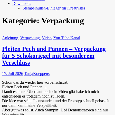
Downloads
Stempelhüllen-Einleger für Kreativstes
Kategorie:
Verpackung
Anleitung
,
Verpackung
,
Video
,
You Tube Kanal
Pleiten Pech und Pannen – Verpackung
für 5 Schokoriegel mit besonderem
Verschluss
17. Juli 2026
TanjaKoeppens
Schön das du wieder hier vorbei schaust.
Pleiten Pech und Pannen ….
Damit es heute Überhaut noch ein Video gibt habe ich mich
entschieden es trotzdem hoch zu laden.
Die Idee war schnell entstanden und der Prototyp schnell gebastelt..
nur dann kam meine Verspeiltheit.
Aber gut was sollst. Auch Stampin‘ Up! Demonstratoren sind nur
Menschen 😉