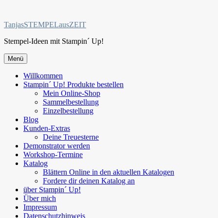
Zum
Inhalt
TanjasSTEMPELausZEIT
springen
Stempel-Ideen mit Stampin´ Up!
Menü
Willkommen
Stampin´ Up! Produkte bestellen
Mein Online-Shop
Sammelbestellung
Einzelbestellung
Blog
Kunden-Extras
Deine Treuesterne
Demonstrator werden
Workshop-Termine
Katalog
Blättern Online in den aktuellen Katalogen
Fordere dir deinen Katalog an
über Stampin´ Up!
Über mich
Impressum
Datenschutzhinweis