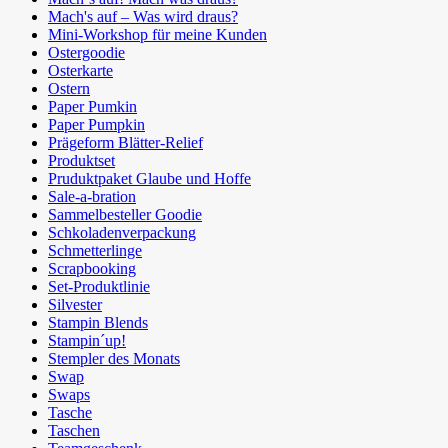
Mach's auf – Was wird draus?
Mini-Workshop für meine Kunden
Ostergoodie
Osterkarte
Ostern
Paper Pumkin
Paper Pumpkin
Prägeform Blätter-Relief
Produktset
Pruduktpaket Glaube und Hoffe
Sale-a-bration
Sammelbesteller Goodie
Schkoladenverpackung
Schmetterlinge
Scrapbooking
Set-Produktlinie
Silvester
Stampin Blends
Stampin´up!
Stempler des Monats
Swap
Swaps
Tasche
Taschen