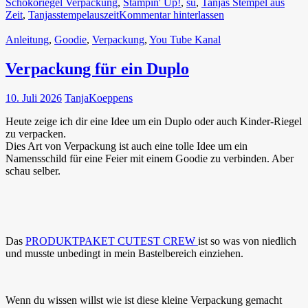
Schokoriegel Verpackung
,
Stampin' Up!
,
su
,
Tanjas Stempel aus
Zeit
,
Tanjasstempelauszeit
Kommentar hinterlassen
Anleitung
,
Goodie
,
Verpackung
,
You Tube Kanal
Verpackung für ein Duplo
10. Juli 2026
TanjaKoeppens
Heute zeige ich dir eine Idee um ein Duplo oder auch Kinder-Riegel
zu verpacken.
Dies Art von Verpackung ist auch eine tolle Idee um ein
Namensschild für eine Feier mit einem Goodie zu verbinden. Aber
schau selber.
Das
PRODUKTPAKET CUTEST CREW
ist so was von niedlich
und musste unbedingt in mein Bastelbereich einziehen.
Wenn du wissen willst wie ist diese kleine Verpackung gemacht