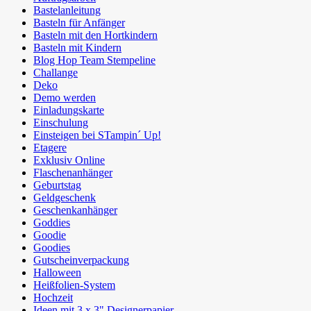
Bastelanleitung
Basteln für Anfänger
Basteln mit den Hortkindern
Basteln mit Kindern
Blog Hop Team Stempeline
Challange
Deko
Demo werden
Einladungskarte
Einschulung
Einsteigen bei STampin´ Up!
Etagere
Exklusiv Online
Flaschenanhänger
Geburtstag
Geldgeschenk
Geschenkanhänger
Goddies
Goodie
Goodies
Gutscheinverpackung
Halloween
Heißfolien-System
Hochzeit
Ideen mit 3 x 3" Designerpapier