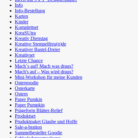
Info
Info-Bestellung
Karten
Kinder
Komplettset
KreaSUtra
Kreativ Dienstag
Kreative Stempelfreu(n)de
Kreativer Bastel-Dreier
Kreativset
Letzte Chance
Mach´s auf! Mach was draus?
Mach's auf – Was wird draus?
Mini-Workshop für meine Kunden
Ostergoodie
Osterkarte
Ostern
Paper Pumkin
Paper Pumpkin
Prägeform Blätter-Relief
Produktset
Pruduktpaket Glaube und Hoffe
Sale-a-bration
Sammelbesteller Goodie