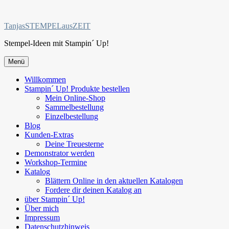
Zum
Inhalt
TanjasSTEMPELausZEIT
springen
Stempel-Ideen mit Stampin´ Up!
Menü
Willkommen
Stampin´ Up! Produkte bestellen
Mein Online-Shop
Sammelbestellung
Einzelbestellung
Blog
Kunden-Extras
Deine Treuesterne
Demonstrator werden
Workshop-Termine
Katalog
Blättern Online in den aktuellen Katalogen
Fordere dir deinen Katalog an
über Stampin´ Up!
Über mich
Impressum
Datenschutzhinweis