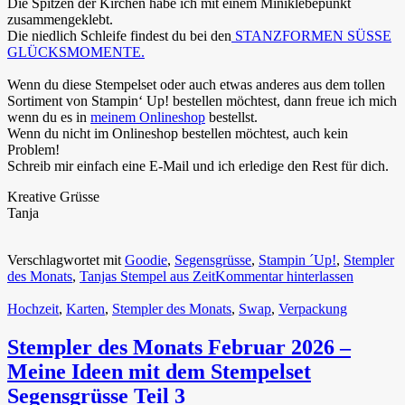
Die Spitzen der Kirchen habe ich mit einem Miniklebepunkt
zusammengeklebt.
Die niedlich Schleife findest du bei den
STANZFORMEN SÜSSE
GLÜCKSMOMENTE.
Wenn du diese Stempelset oder auch etwas anderes aus dem tollen
Sortiment von Stampin‘ Up! bestellen möchtest, dann freue ich mich
wenn du es in
meinem Onlineshop
bestellst.
Wenn du nicht im Onlineshop bestellen möchtest, auch kein
Problem!
Schreib mir einfach eine E-Mail und ich erledige den Rest für dich.
Kreative Grüsse
Tanja
Verschlagwortet mit
Goodie
,
Segensgrüsse
,
Stampin ´Up!
,
Stempler
des Monats
,
Tanjas Stempel aus Zeit
Kommentar hinterlassen
Hochzeit
,
Karten
,
Stempler des Monats
,
Swap
,
Verpackung
Stempler des Monats Februar 2026 –
Meine Ideen mit dem Stempelset
Segensgrüsse Teil 3