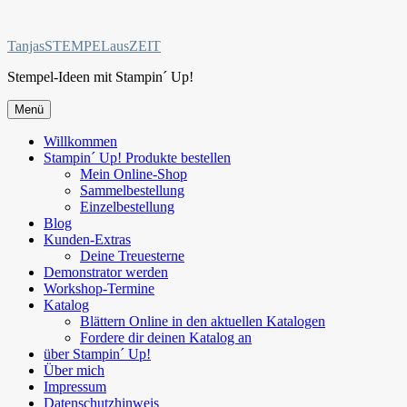
Zum
Inhalt
TanjasSTEMPELausZEIT
springen
Stempel-Ideen mit Stampin´ Up!
Menü
Willkommen
Stampin´ Up! Produkte bestellen
Mein Online-Shop
Sammelbestellung
Einzelbestellung
Blog
Kunden-Extras
Deine Treuesterne
Demonstrator werden
Workshop-Termine
Katalog
Blättern Online in den aktuellen Katalogen
Fordere dir deinen Katalog an
über Stampin´ Up!
Über mich
Impressum
Datenschutzhinweis