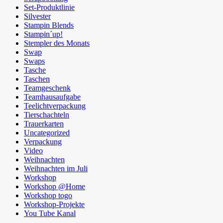
Set-Produktlinie
Silvester
Stampin Blends
Stampin´up!
Stempler des Monats
Swap
Swaps
Tasche
Taschen
Teamgeschenk
Teamhausaufgabe
Teelichtverpackung
Tierschachteln
Trauerkarten
Uncategorized
Verpackung
Video
Weihnachten
Weihnachten im Juli
Workshop
Workshop @Home
Workshop togo
Workshop-Projekte
You Tube Kanal