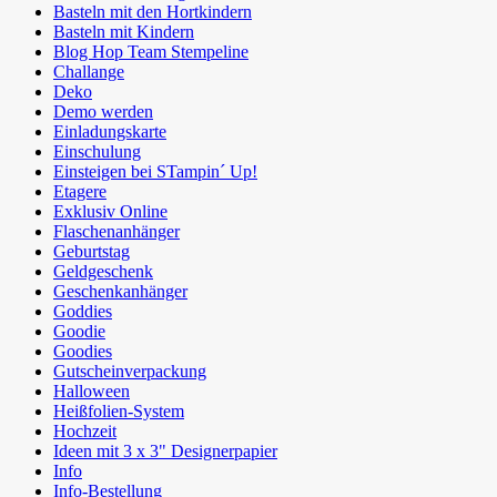
Basteln mit den Hortkindern
Basteln mit Kindern
Blog Hop Team Stempeline
Challange
Deko
Demo werden
Einladungskarte
Einschulung
Einsteigen bei STampin´ Up!
Etagere
Exklusiv Online
Flaschenanhänger
Geburtstag
Geldgeschenk
Geschenkanhänger
Goddies
Goodie
Goodies
Gutscheinverpackung
Halloween
Heißfolien-System
Hochzeit
Ideen mit 3 x 3" Designerpapier
Info
Info-Bestellung