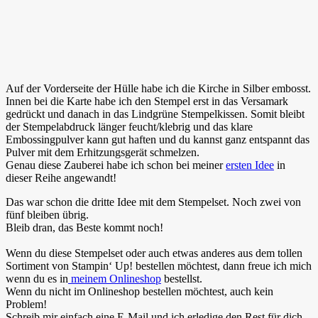
Auf der Vorderseite der Hülle habe ich die Kirche in Silber embosst.
Innen bei die Karte habe ich den Stempel erst in das Versamark
gedrückt und danach in das Lindgrüne Stempelkissen. Somit bleibt
der Stempelabdruck länger feucht/klebrig und das klare
Embossingpulver kann gut haften und du kannst ganz entspannt das
Pulver mit dem Erhitzungsgerät schmelzen.
Genau diese Zauberei habe ich schon bei meiner
ersten Idee
in
dieser Reihe angewandt!
Das war schon die dritte Idee mit dem Stempelset. Noch zwei von
fünf bleiben übrig.
Bleib dran, das Beste kommt noch!
Wenn du diese Stempelset oder auch etwas anderes aus dem tollen
Sortiment von Stampin‘ Up! bestellen möchtest, dann freue ich mich
wenn du es in
meinem Onlineshop
bestellst.
Wenn du nicht im Onlineshop bestellen möchtest, auch kein
Problem!
Schreib mir einfach eine E-Mail und ich erledige den Rest für dich.