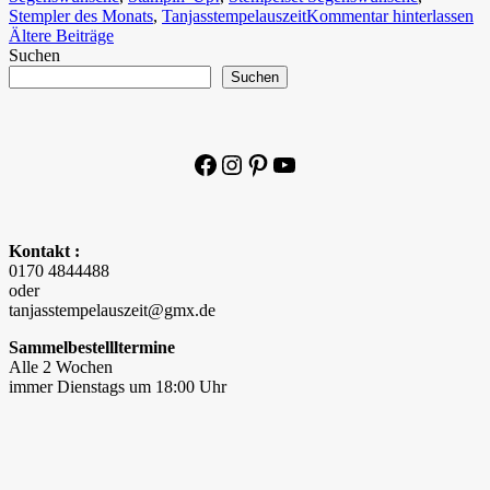
Stempler des Monats
,
Tanjasstempelauszeit
Kommentar hinterlassen
Beitragsnavigation
Ältere Beiträge
Suchen
Suchen
Facebook
Instagram
Pinterest
YouTube
Kontakt :
0170 4844488
oder
tanjasstempelauszeit@gmx.de
Sammelbestellltermine
Alle 2 Wochen
immer Dienstags um 18:00 Uhr