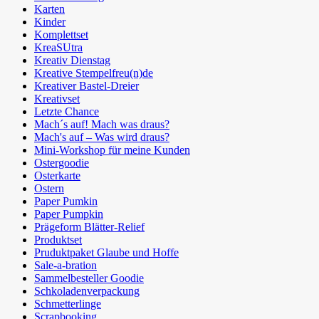
Karten
Kinder
Komplettset
KreaSUtra
Kreativ Dienstag
Kreative Stempelfreu(n)de
Kreativer Bastel-Dreier
Kreativset
Letzte Chance
Mach´s auf! Mach was draus?
Mach's auf – Was wird draus?
Mini-Workshop für meine Kunden
Ostergoodie
Osterkarte
Ostern
Paper Pumkin
Paper Pumpkin
Prägeform Blätter-Relief
Produktset
Pruduktpaket Glaube und Hoffe
Sale-a-bration
Sammelbesteller Goodie
Schkoladenverpackung
Schmetterlinge
Scrapbooking