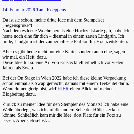
14. Februar 2026
TanjaKoeppens
Da ist sie schon, meine dritte Idee mit dem Stempelset
„Segensgrüße“!
Nachdem es letzte Woche bereits eine Hochzeitskarte gab, habe ich
heute noch eine für dich – diesmal in einem zarten Lindgrün. Ich
finde, Lindgrün ist der zauberhafteste Farbton für Hochzeitskarten.
Aber es gibt heute nicht nur eine Karte, sondern auch eine, sagen
wir mal, ein Heft, dazu.
Diese Idee für so eine Art von Einsteckheft erhielt ich vor vielen
Jahren als Swap.
Bei der On Stage in Wien 2022 habe ich diese kleine Verpackung
schon einmal als Swap gemacht, damals mit einem Teebeutel darin.
Wenn du neugierig bist, wirf
HIER
einen Blick auf meinen
Blogbeitrag dazu.
Zurück zu meiner Idee für den Stempler des Monats! Ich habe eine
Weile überlegt, was ich auf die andere Seite der Hülle stecken
könnte. Schließlich kam mir die Idee, dort Platz für ein Foto zu
lassen. Aber sieh selbst…