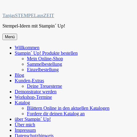
Zum
Inhalt
TanjasSTEMPELausZEIT
springen
Stempel-Ideen mit Stampin´ Up!
Menü
Willkommen
Stampin´ Up! Produkte bestellen
Mein Online-Shop
Sammelbestellung
Einzelbestellung
Blog
Kunden-Extras
Deine Treuesterne
Demonstrator werden
Workshop-Termine
Katalog
Blättern Online in den aktuellen Katalogen
Fordere dir deinen Katalog an
über Stampin´ Up!
Über mich
Impressum
Datenschutzhinweis