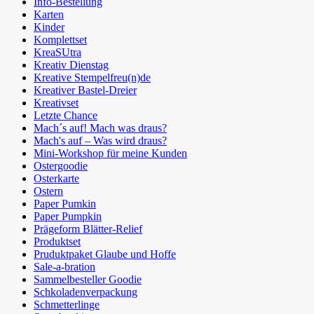
Info-Bestellung
Karten
Kinder
Komplettset
KreaSUtra
Kreativ Dienstag
Kreative Stempelfreu(n)de
Kreativer Bastel-Dreier
Kreativset
Letzte Chance
Mach´s auf! Mach was draus?
Mach's auf – Was wird draus?
Mini-Workshop für meine Kunden
Ostergoodie
Osterkarte
Ostern
Paper Pumkin
Paper Pumpkin
Prägeform Blätter-Relief
Produktset
Pruduktpaket Glaube und Hoffe
Sale-a-bration
Sammelbesteller Goodie
Schkoladenverpackung
Schmetterlinge