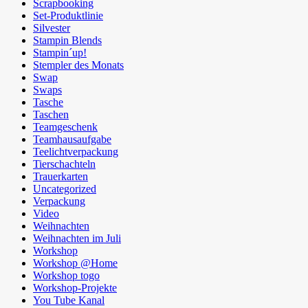
Scrapbooking
Set-Produktlinie
Silvester
Stampin Blends
Stampin´up!
Stempler des Monats
Swap
Swaps
Tasche
Taschen
Teamgeschenk
Teamhausaufgabe
Teelichtverpackung
Tierschachteln
Trauerkarten
Uncategorized
Verpackung
Video
Weihnachten
Weihnachten im Juli
Workshop
Workshop @Home
Workshop togo
Workshop-Projekte
You Tube Kanal