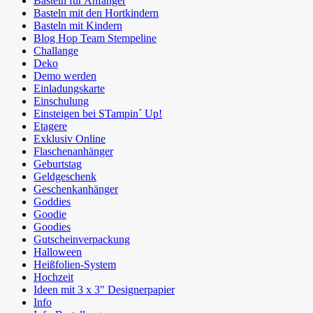
Basteln für Anfänger
Basteln mit den Hortkindern
Basteln mit Kindern
Blog Hop Team Stempeline
Challange
Deko
Demo werden
Einladungskarte
Einschulung
Einsteigen bei STampin´ Up!
Etagere
Exklusiv Online
Flaschenanhänger
Geburtstag
Geldgeschenk
Geschenkanhänger
Goddies
Goodie
Goodies
Gutscheinverpackung
Halloween
Heißfolien-System
Hochzeit
Ideen mit 3 x 3" Designerpapier
Info