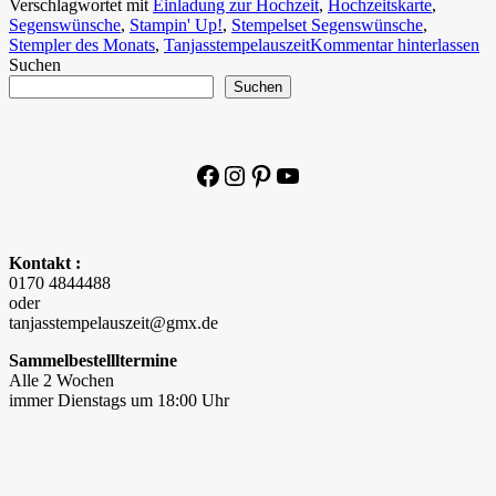
Verschlagwortet mit
Einladung zur Hochzeit
,
Hochzeitskarte
,
Segenswünsche
,
Stampin' Up!
,
Stempelset Segenswünsche
,
Stempler des Monats
,
Tanjasstempelauszeit
Kommentar hinterlassen
Suchen
Suchen
Facebook
Instagram
Pinterest
YouTube
Kontakt :
0170 4844488
oder
tanjasstempelauszeit@gmx.de
Sammelbestellltermine
Alle 2 Wochen
immer Dienstags um 18:00 Uhr