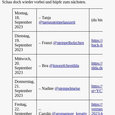
Schau doch wieder vorbei und hüpfe zum nächsten.
Montag,
18.
– Tanja
(du bist gerade
September
@tanjasstempelauszeit
2023
Dienstag,
19.
https://stempe
– Franzi
@stempelholzchen
September
back-fold-card
2023
Mittwoch,
20.
https://www.k
– Bea
@knoepfchentilda
September
tilda.de/post/
2023
Donnerstag,
21.
https://yout
– Nadine
@stempelmeise
September
si=YCW9R4
2023
Freitag,
https://www.a
22.
–
verrueckt-vers
September
Carolin
@aromamore_kreativ
2023-box-fuer