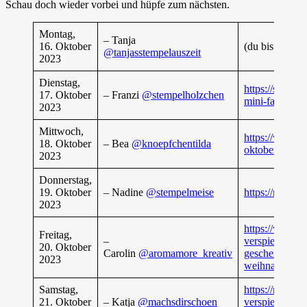
Schau doch wieder vorbei und hüpfe zum nächsten.
Montag,
– Tanja
16. Oktober
(du bist gerade
@tanjasstempelauszeit
2023
Dienstag,
https://stempe
17. Oktober
– Franzi
@stempelholzchen
mini-faecher-
2023
Mittwoch,
https://www.kn
18. Oktober
– Bea
@knoepfchentilda
oktober
2023
Donnerstag,
19. Oktober
– Nadine
@stempelmeise
https://nadine
2023
https://www.a
Freitag,
–
verspielt-vers
20. Oktober
Carolin
@aromamore_kreativ
geschenktasch
2023
weihnachten-
Samstag,
https://machsd
21. Oktober
– Katja
@machsdirschoen
verspielt-vers