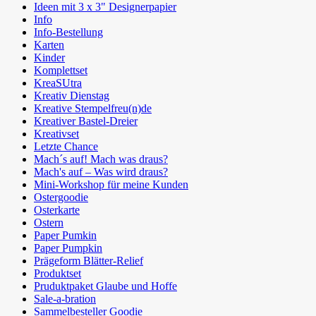
Ideen mit 3 x 3" Designerpapier
Info
Info-Bestellung
Karten
Kinder
Komplettset
KreaSUtra
Kreativ Dienstag
Kreative Stempelfreu(n)de
Kreativer Bastel-Dreier
Kreativset
Letzte Chance
Mach´s auf! Mach was draus?
Mach's auf – Was wird draus?
Mini-Workshop für meine Kunden
Ostergoodie
Osterkarte
Ostern
Paper Pumkin
Paper Pumpkin
Prägeform Blätter-Relief
Produktset
Pruduktpaket Glaube und Hoffe
Sale-a-bration
Sammelbesteller Goodie