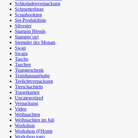
Schkoladenverpackung
Schmetterlinge
Scrapbooking
Set-Produktlinie
Silvester
Stampin Blends
Stampin´up!
Stempler des Monats
Swap
Swaps
Tasche
Taschen
Teamgeschenk
Teamhausaufgabe
Teelichtverpackung
Tierschachteln
Trauerkarten
Uncategorized
Verpackung
Video
Weihnachten
Weihnachten im Juli
Workshop
Workshop @Home
Workshop togo