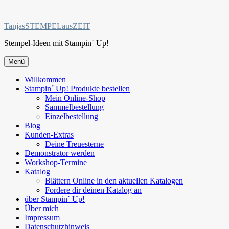
Zum
Inhalt
TanjasSTEMPELausZEIT
springen
Stempel-Ideen mit Stampin´ Up!
Menü
Willkommen
Stampin´ Up! Produkte bestellen
Mein Online-Shop
Sammelbestellung
Einzelbestellung
Blog
Kunden-Extras
Deine Treuesterne
Demonstrator werden
Workshop-Termine
Katalog
Blättern Online in den aktuellen Katalogen
Fordere dir deinen Katalog an
über Stampin´ Up!
Über mich
Impressum
Datenschutzhinweis