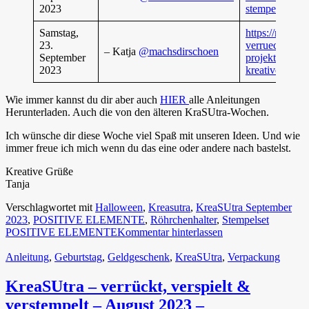
2023
stempelset-pos
Samstag,
https://machsd
23.
verrueckt-vers
– Katja
@machsdirschoen
September
projekte-mit-e
2023
kreativen-ide
Wie immer kannst du dir aber auch
HIER
alle Anleitungen
Herunterladen. Auch die von den älteren KraSUtra-Wochen.
Ich wünsche dir diese Woche viel Spaß mit unseren Ideen. Und wie
immer freue ich mich wenn du das eine oder andere nach bastelst.
Kreative Grüße
Tanja
Verschlagwortet mit
Halloween
,
Kreasutra
,
KreaSUtra September
2023
,
POSITIVE ELEMENTE
,
Röhrchenhalter
,
Stempelset
POSITIVE ELEMENTE
Kommentar hinterlassen
Anleitung
,
Geburtstag
,
Geldgeschenk
,
KreaSUtra
,
Verpackung
KreaSUtra – verrückt, verspielt &
verstempelt – August 2023 –