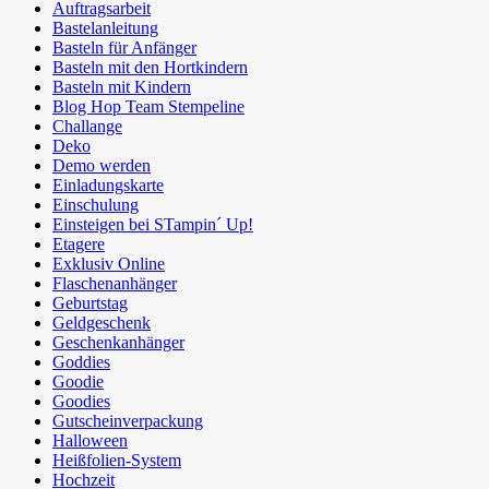
Auftragsarbeit
Bastelanleitung
Basteln für Anfänger
Basteln mit den Hortkindern
Basteln mit Kindern
Blog Hop Team Stempeline
Challange
Deko
Demo werden
Einladungskarte
Einschulung
Einsteigen bei STampin´ Up!
Etagere
Exklusiv Online
Flaschenanhänger
Geburtstag
Geldgeschenk
Geschenkanhänger
Goddies
Goodie
Goodies
Gutscheinverpackung
Halloween
Heißfolien-System
Hochzeit