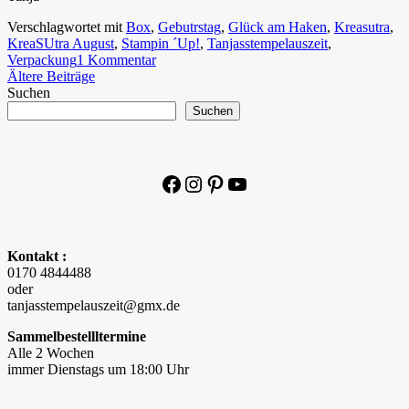
Verschlagwortet mit
Box
,
Gebutrstag
,
Glück am Haken
,
Kreasutra
,
KreaSUtra August
,
Stampin ´Up!
,
Tanjasstempelauszeit
,
Verpackung
1 Kommentar
Beitragsnavigation
Ältere Beiträge
Suchen
Suchen
Facebook
Instagram
Pinterest
YouTube
Kontakt :
0170 4844488
oder
tanjasstempelauszeit@gmx.de
Sammelbestellltermine
Alle 2 Wochen
immer Dienstags um 18:00 Uhr