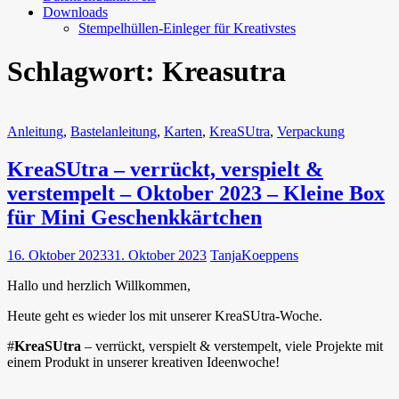
Downloads
Stempelhüllen-Einleger für Kreativstes
Schlagwort:
Kreasutra
Anleitung
,
Bastelanleitung
,
Karten
,
KreaSUtra
,
Verpackung
KreaSUtra – verrückt, verspielt &
verstempelt – Oktober 2023 – Kleine Box
für Mini Geschenkkärtchen
16. Oktober 2023
31. Oktober 2023
TanjaKoeppens
Hallo und herzlich Willkommen,
Heute geht es wieder los mit unserer KreaSUtra-Woche.
#
KreaSUtra
– verrückt, verspielt & verstempelt, viele Projekte mit
einem Produkt in unserer kreativen Ideenwoche!