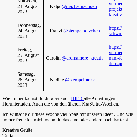
Mittwoch,
verrueckt-vers
23. August
– Katja
@machsdirschoen
projekte-mit-e
2023
kreativen-ide
Donnerstag,
https://stempe
24. August
– Franzi
@stempelholzchen
schwimmende
2023
https://www.a
Freitag,
–
verrueckt-vers
25. August
Carolin
@aromamore_kreativ
mini-fotoalbu
2023
dem-produktp
Samstag,
26. August
– Nadine
@stempelmeise
2023
Wie immer kannst du dir aber auch
HIER
alle Anleitungen
Herunterladen. Auch die von den älteren KraSUtra-Wochen.
Ich wünsche dir diese Woche viel Spaß mit unseren Ideen. Und wie
immer freue ich mich wenn du das eine oder andere nach bastelst.
Kreative Grüße
Tanja