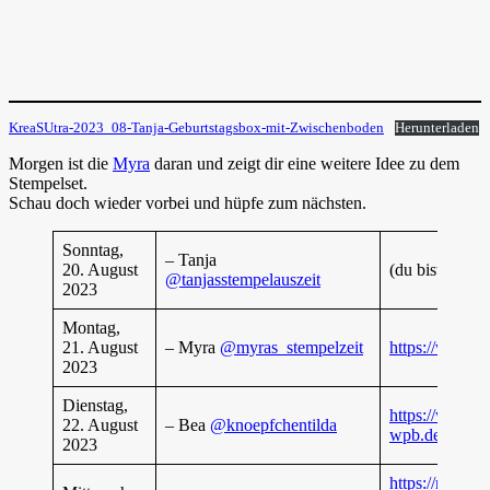
KreaSUtra-2023_08-Tanja-Geburtstagsbox-mit-Zwischenboden
Herunterladen
Morgen ist die
Myra
daran und zeigt dir eine weitere Idee zu dem
Stempelset.
Schau doch wieder vorbei und hüpfe zum nächsten.
Sonntag,
– Tanja
20. August
(du bist gerade
@tanjasstempelauszeit
2023
Montag,
21. August
– Myra
@myras_stempelzeit
https://www.m
2023
Dienstag,
https://www.xn
22. August
– Bea
@knoepfchentilda
wpb.de/post/k
2023
https://machsd