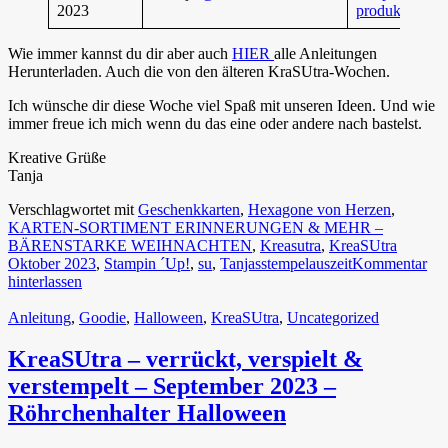
2023
produkt-in-un
Wie immer kannst du dir aber auch
HIER
alle Anleitungen
Herunterladen. Auch die von den älteren KraSUtra-Wochen.
Ich wünsche dir diese Woche viel Spaß mit unseren Ideen. Und wie
immer freue ich mich wenn du das eine oder andere nach bastelst.
Kreative Grüße
Tanja
Verschlagwortet mit
Geschenkkarten
,
Hexagone von Herzen
,
KARTEN-SORTIMENT ERINNERUNGEN & MEHR –
BÄRENSTARKE WEIHNACHTEN
,
Kreasutra
,
KreaSUtra
Oktober 2023
,
Stampin ´Up!
,
su
,
Tanjasstempelauszeit
Kommentar
hinterlassen
Anleitung
,
Goodie
,
Halloween
,
KreaSUtra
,
Uncategorized
KreaSUtra – verrückt, verspielt &
verstempelt – September 2023 –
Röhrchenhalter Halloween