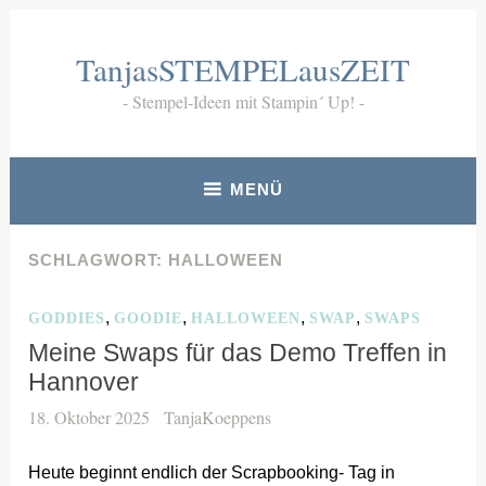
Zum
Inhalt
TanjasSTEMPELausZEIT
springen
Stempel-Ideen mit Stampin´ Up!
MENÜ
SCHLAGWORT:
HALLOWEEN
,
,
,
,
GODDIES
GOODIE
HALLOWEEN
SWAP
SWAPS
Meine Swaps für das Demo Treffen in
Hannover
18. Oktober 2025
TanjaKoeppens
Heute beginnt endlich der Scrapbooking- Tag in