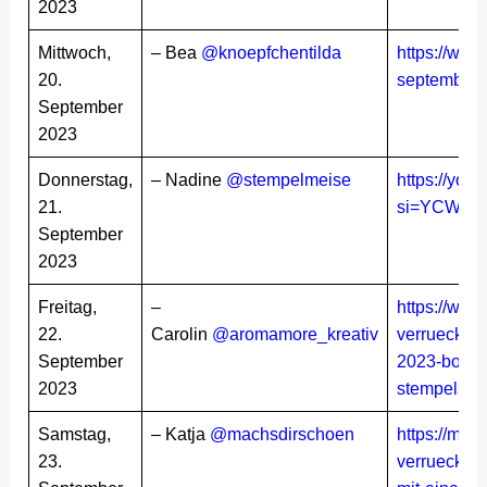
2023
Mittwoch,
– Bea
@knoepfchentilda
https://www
20.
september
September
2023
Donnerstag,
– Nadine
@stempelmeise
https://yo
21.
si=YCW9R
September
2023
Freitag,
–
https://www
22.
Carolin
@aromamore_kreativ
verrueckt-v
September
2023-box-f
2023
stempelset-
Samstag,
– Katja
@machsdirschoen
https://mac
23.
verrueckt-ve