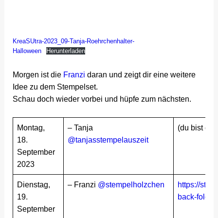
KreaSUtra-2023_09-Tanja-Roehrchenhalter-
Halloween
Herunterladen
Morgen ist die
Franzi
daran und zeigt dir eine weitere
Idee zu dem Stempelset.
Schau doch wieder vorbei und hüpfe zum nächsten.
Montag,
– Tanja
(du bist ger
18.
@tanjasstempelauszeit
September
2023
Dienstag,
– Franzi
@stempelholzchen
https://ste
19.
back-fold-c
September