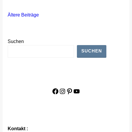
Beitragsnavigation
Ältere Beiträge
Suchen
SUCHEN
Facebook
Instagram
Pinterest
YouTube
Kontakt :