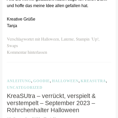
und hoffe das meine Idee allen gefallen hat.
Kreative Grüße
Tanja
Verschlagwortet mit
Halloween
,
Laterne
,
Stampin ´Up!
,
Swaps
Kommentar hinterlassen
,
,
,
,
ANLEITUNG
GOODIE
HALLOWEEN
KREASUTRA
UNCATEGORIZED
KreaSUtra – verrückt, verspielt &
verstempelt – September 2023 –
Röhrchenhalter Halloween