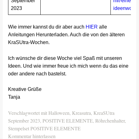
September
mit-einem-p
2023
ideenwoche
Wie immer kannst du dir aber auch
HIER
alle
Anleitungen Herunterladen. Auch die von den älteren
KraSUtra-Wochen.
Ich wünsche dir diese Woche viel Spaß mit unseren
Ideen. Und wie immer freue ich mich wenn du das eine
oder andere nach bastelst.
Kreative Grüße
Tanja
Verschlagwortet mit
Halloween
,
Kreasutra
,
KreaSUtra
September 2023
,
POSITIVE ELEMENTE
,
Röhrchenhalter
,
Stempelset POSITIVE ELEMENTE
Kommentar hinterlassen