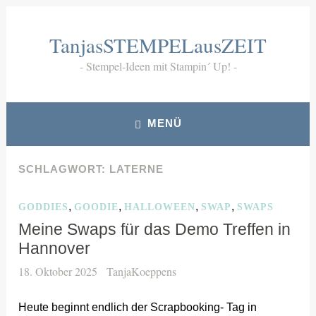
Zum
Inhalt
TanjasSTEMPELausZEIT
springen
Stempel-Ideen mit Stampin´ Up!
MENÜ
SCHLAGWORT:
LATERNE
,
,
,
,
GODDIES
GOODIE
HALLOWEEN
SWAP
SWAPS
Meine Swaps für das Demo Treffen in
Hannover
18. Oktober 2025
TanjaKoeppens
Heute beginnt endlich der Scrapbooking- Tag in