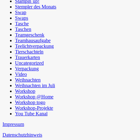
Stampin´up!
Stempler des Monats
Swap
Swaps
Tasche
Taschen
Teamgeschenk
Teamhausaufgabe
Teelichtverpackung
Tierschachteln
Trauerkarten
Uncategorized
Verpackung
Video
Weihnachten
Weihnachten im Juli
Workshop
Workshop @Home
Workshop togo
Workshop-Projekte
You Tube Kanal
Impressum
Datenschutzhinweis