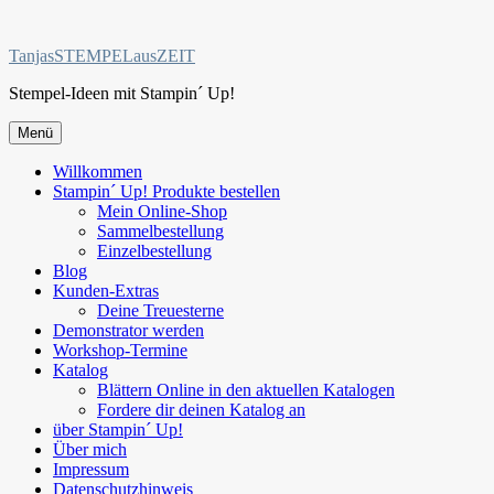
Zum
Inhalt
TanjasSTEMPELausZEIT
springen
Stempel-Ideen mit Stampin´ Up!
Menü
Willkommen
Stampin´ Up! Produkte bestellen
Mein Online-Shop
Sammelbestellung
Einzelbestellung
Blog
Kunden-Extras
Deine Treuesterne
Demonstrator werden
Workshop-Termine
Katalog
Blättern Online in den aktuellen Katalogen
Fordere dir deinen Katalog an
über Stampin´ Up!
Über mich
Impressum
Datenschutzhinweis