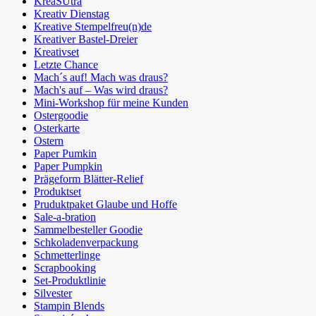
KreaSUtra
Kreativ Dienstag
Kreative Stempelfreu(n)de
Kreativer Bastel-Dreier
Kreativset
Letzte Chance
Mach´s auf! Mach was draus?
Mach's auf – Was wird draus?
Mini-Workshop für meine Kunden
Ostergoodie
Osterkarte
Ostern
Paper Pumkin
Paper Pumpkin
Prägeform Blätter-Relief
Produktset
Pruduktpaket Glaube und Hoffe
Sale-a-bration
Sammelbesteller Goodie
Schkoladenverpackung
Schmetterlinge
Scrapbooking
Set-Produktlinie
Silvester
Stampin Blends