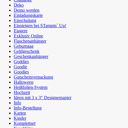
Deko
Demo werden
Einladungskarte
Einschulung
Einsteigen bei STampin´ Up!
Etagere
Exklusiv Online
Flaschenanhänger
Geburtstag
Geldgeschenk
Geschenkanhänger
Goddies
Goodie
Goodies
Gutscheinverpackung
Halloween
Heißfolien-System
Hochzeit
Ideen mit 3 x 3" Designerpapier
Info
Info-Bestellung
Karten
Kinder
Komplettset