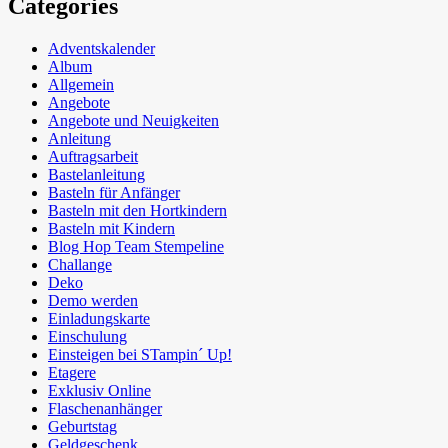
Categories
Adventskalender
Album
Allgemein
Angebote
Angebote und Neuigkeiten
Anleitung
Auftragsarbeit
Bastelanleitung
Basteln für Anfänger
Basteln mit den Hortkindern
Basteln mit Kindern
Blog Hop Team Stempeline
Challange
Deko
Demo werden
Einladungskarte
Einschulung
Einsteigen bei STampin´ Up!
Etagere
Exklusiv Online
Flaschenanhänger
Geburtstag
Geldgeschenk