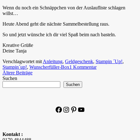
Wenn du noch ein Schnäppchen von der Auslaufliste schlagen
willst…
Heute Abend geht die nächste Sammelbestellung raus.
So und jetzt wünsche ich dir viel Spaß beim nach basteln.
Kreative Grüße
Deine Tanja
Verschlagwortet mit
Anleitung
,
Geldgeschenk
,
Stampin ´Up!
,
Stampin´up!
,
Wunscherfüller-Box
1 Kommentar
Beitragsnavigation
Ältere Beiträge
Suchen
Suchen
Facebook
Instagram
Pinterest
YouTube
Kontakt :
0170 4844488