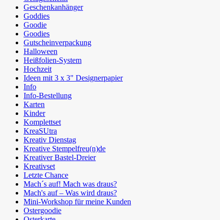
Geschenkanhänger
Goddies
Goodie
Goodies
Gutscheinverpackung
Halloween
Heißfolien-System
Hochzeit
Ideen mit 3 x 3" Designerpapier
Info
Info-Bestellung
Karten
Kinder
Komplettset
KreaSUtra
Kreativ Dienstag
Kreative Stempelfreu(n)de
Kreativer Bastel-Dreier
Kreativset
Letzte Chance
Mach´s auf! Mach was draus?
Mach's auf – Was wird draus?
Mini-Workshop für meine Kunden
Ostergoodie
Osterkarte