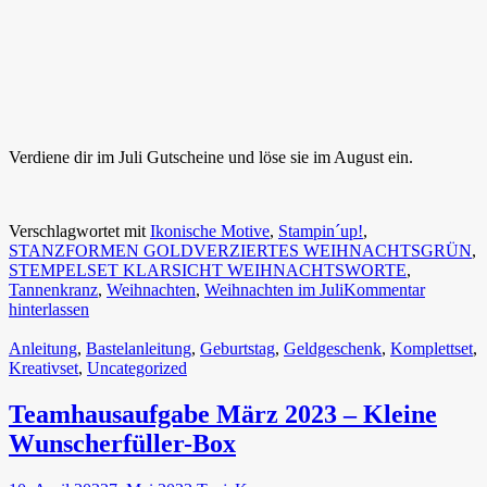
Verdiene dir im Juli Gutscheine und löse sie im August ein.
Verschlagwortet mit
Ikonische Motive
,
Stampin´up!
,
STANZFORMEN GOLDVERZIERTES WEIHNACHTSGRÜN
,
STEMPELSET KLARSICHT WEIHNACHTSWORTE
,
Tannenkranz
,
Weihnachten
,
Weihnachten im Juli
Kommentar
hinterlassen
Anleitung
,
Bastelanleitung
,
Geburtstag
,
Geldgeschenk
,
Komplettset
,
Kreativset
,
Uncategorized
Teamhausaufgabe März 2023 – Kleine
Wunscherfüller-Box