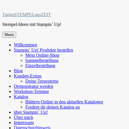
Zum
Inhalt
TanjasSTEMPELausZEIT
springen
Stempel-Ideen mit Stampin´ Up!
Menü
Willkommen
Stampin´ Up! Produkte bestellen
Mein Online-Shop
Sammelbestellung
Einzelbestellung
Blog
Kunden-Extras
Deine Treuesterne
Demonstrator werden
Workshop-Termine
Katalog
Blättern Online in den aktuellen Katalogen
Fordere dir deinen Katalog an
über Stampin´ Up!
Über mich
Impressum
Datenschutzhinweis