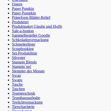
Ostern
Paper Pumkin
Paper Pumpkin
Prägeform Blätter-Relief
Produktset
Pruduktpaket Glaube und Hoffe
Sale-a-bration
Sammelbesteller Goodie
Schkoladenverpackung
Schmetterlinge
Scrapbooking
Set-Produktlinie
Silvester
Stampin Blends
Stampin´up!
Stempler des Monats
Swap
Swaps
Tasche
Taschen
Teamgeschenk
Teamhausaufgabe
Teelichtverpackung
Tierschachteln