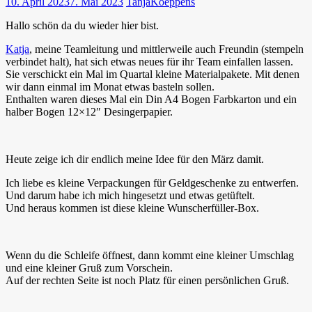
10. April 2023
7. Mai 2023
TanjaKoeppens
Hallo schön da du wieder hier bist.
Katja
, meine Teamleitung und mittlerweile auch Freundin (stempeln
verbindet halt), hat sich etwas neues für ihr Team einfallen lassen.
Sie verschickt ein Mal im Quartal kleine Materialpakete. Mit denen
wir dann einmal im Monat etwas basteln sollen.
Enthalten waren dieses Mal ein Din A4 Bogen Farbkarton und ein
halber Bogen 12×12″ Desingerpapier.
Heute zeige ich dir endlich meine Idee für den März damit.
Ich liebe es kleine Verpackungen für Geldgeschenke zu entwerfen.
Und darum habe ich mich hingesetzt und etwas getüftelt.
Und heraus kommen ist diese kleine Wunscherfüller-Box.
Wenn du die Schleife öffnest, dann kommt eine kleiner Umschlag
und eine kleiner Gruß zum Vorschein.
Auf der rechten Seite ist noch Platz für einen persönlichen Gruß.