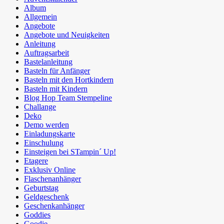
Album
Allgemein
Angebote
Angebote und Neuigkeiten
Anleitung
Auftragsarbeit
Bastelanleitung
Basteln für Anfänger
Basteln mit den Hortkindern
Basteln mit Kindern
Blog Hop Team Stempeline
Challange
Deko
Demo werden
Einladungskarte
Einschulung
Einsteigen bei STampin´ Up!
Etagere
Exklusiv Online
Flaschenanhänger
Geburtstag
Geldgeschenk
Geschenkanhänger
Goddies
Goodie