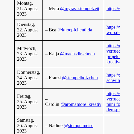
Montag,
21. August
– Myra
@myras_stempelzeit
https://www.m
2023
Dienstag,
https://www.xn
22. August
– Bea
@knoepfchentilda
wpb.de/post/k
2023
https://machsd
Mittwoch,
verrueckt-vers
23. August
– Katja
@machsdirschoen
projekte-mit-e
2023
kreativen-ide
Donnerstag,
https://stempe
24. August
– Franzi
@stempelholzchen
schwimmende
2023
https://www.a
Freitag,
–
verrueckt-vers
25. August
Carolin
@aromamore_kreativ
mini-fotoalbu
2023
dem-produktp
Samstag,
26. August
– Nadine
@stempelmeise
2023