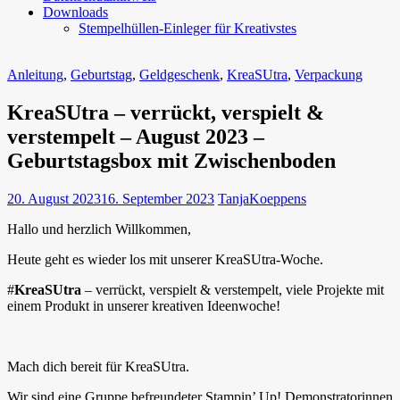
Downloads
Stempelhüllen-Einleger für Kreativstes
Anleitung
,
Geburtstag
,
Geldgeschenk
,
KreaSUtra
,
Verpackung
KreaSUtra – verrückt, verspielt &
verstempelt – August 2023 –
Geburtstagsbox mit Zwischenboden
20. August 2023
16. September 2023
TanjaKoeppens
Hallo und herzlich Willkommen,
Heute geht es wieder los mit unserer KreaSUtra-Woche.
#
KreaSUtra
– verrückt, verspielt & verstempelt, viele Projekte mit
einem Produkt in unserer kreativen Ideenwoche!
Mach dich bereit für KreaSUtra.
Wir sind eine Gruppe befreundeter Stampin’ Up! Demonstratorinnen