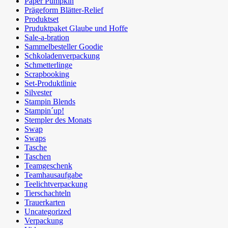
Paper Pumpkin
Prägeform Blätter-Relief
Produktset
Pruduktpaket Glaube und Hoffe
Sale-a-bration
Sammelbesteller Goodie
Schkoladenverpackung
Schmetterlinge
Scrapbooking
Set-Produktlinie
Silvester
Stampin Blends
Stampin´up!
Stempler des Monats
Swap
Swaps
Tasche
Taschen
Teamgeschenk
Teamhausaufgabe
Teelichtverpackung
Tierschachteln
Trauerkarten
Uncategorized
Verpackung