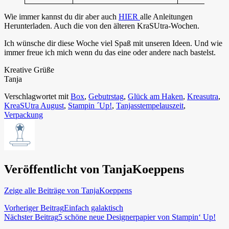
Wie immer kannst du dir aber auch
HIER
alle Anleitungen
Herunterladen. Auch die von den älteren KraSUtra-Wochen.
Ich wünsche dir diese Woche viel Spaß mit unseren Ideen. Und wie
immer freue ich mich wenn du das eine oder andere nach bastelst.
Kreative Grüße
Tanja
Verschlagwortet mit
Box
,
Gebutrstag
,
Glück am Haken
,
Kreasutra
,
KreaSUtra August
,
Stampin ´Up!
,
Tanjasstempelauszeit
,
Verpackung
Veröffentlicht von
TanjaKoeppens
Zeige alle Beiträge von TanjaKoeppens
Beitragsnavigation
Vorheriger Beitrag
Einfach galaktisch
Nächster Beitrag
5 schöne neue Designerpapier von Stampin‘ Up!