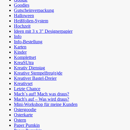
Goodies
Gutscheinverpackung
Halloween
Heißfolien-System
Hochzeit
Ideen mit 3 x 3" Designerpapier
Info
Info-Bestellung
Karten
Kinder
Komplettset
KreaSUtra
Kreativ Dienstag
Kreative Stempelfreu(n)de
Kreativer Bastel-Dreier
Kreativset
Letzte Chance
Mach´s auf! Mach was draus?
Mach's auf – Was wird draus?
Mini-Workshop für meine Kunden
Ostergoodie
Osterkarte
Ostern
Paper Pumkin