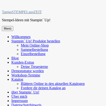
Zum
Inhalt
TanjasSTEMPELausZEIT
springen
Stempel-Ideen mit Stampin´ Up!
Menü
Willkommen
Stampin´ Up! Produkte bestellen
Mein Online-Shop
Sammelbestellung
Einzelbestellung
Blog
Kunden-Extras
Deine Treuesterne
Demonstrator werden
Workshop-Termine
Katalog
Blättern Online in den aktuellen Katalogen
Fordere dir deinen Katalog an
über Stampin´ Up!
Über mich
Impressum
Datenschutzhinweis