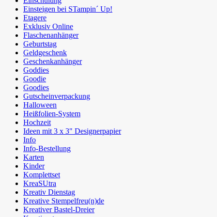
Einschulung
Einsteigen bei STampin´ Up!
Etagere
Exklusiv Online
Flaschenanhänger
Geburtstag
Geldgeschenk
Geschenkanhänger
Goddies
Goodie
Goodies
Gutscheinverpackung
Halloween
Heißfolien-System
Hochzeit
Ideen mit 3 x 3" Designerpapier
Info
Info-Bestellung
Karten
Kinder
Komplettset
KreaSUtra
Kreativ Dienstag
Kreative Stempelfreu(n)de
Kreativer Bastel-Dreier