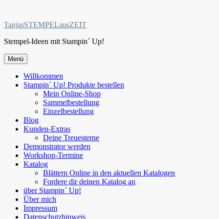
Zum
Inhalt
TanjasSTEMPELausZEIT
springen
Stempel-Ideen mit Stampin´ Up!
Menü
Willkommen
Stampin´ Up! Produkte bestellen
Mein Online-Shop
Sammelbestellung
Einzelbestellung
Blog
Kunden-Extras
Deine Treuesterne
Demonstrator werden
Workshop-Termine
Katalog
Blättern Online in den aktuellen Katalogen
Fordere dir deinen Katalog an
über Stampin´ Up!
Über mich
Impressum
Datenschutzhinweis