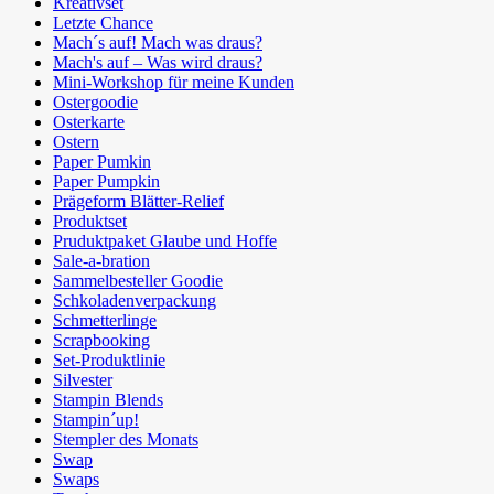
Kreativset
Letzte Chance
Mach´s auf! Mach was draus?
Mach's auf – Was wird draus?
Mini-Workshop für meine Kunden
Ostergoodie
Osterkarte
Ostern
Paper Pumkin
Paper Pumpkin
Prägeform Blätter-Relief
Produktset
Pruduktpaket Glaube und Hoffe
Sale-a-bration
Sammelbesteller Goodie
Schkoladenverpackung
Schmetterlinge
Scrapbooking
Set-Produktlinie
Silvester
Stampin Blends
Stampin´up!
Stempler des Monats
Swap
Swaps