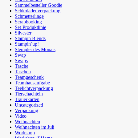
Sammelbesteller Goodie
Schkoladenverpackung
Schmetterlinge
Scrapbooking
Set-Produktlinie
Silvester
Stampin Blends
Stampin´up!
Stempler des Monats
Swap
Swaps
Tasche
Taschen
Teamgeschenk
Teamhausaufgabe
Teelichtverpackung
Tierschachteln
Trauerkarten
Uncategorized
Verpackung
Video
Weihnachten
Weihnachten im Juli
Workshop