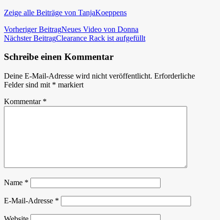
Zeige alle Beiträge von TanjaKoeppens
Beitragsnavigation
Vorheriger Beitrag
Neues Video von Donna
Nächster Beitrag
Clearance Rack ist aufgefüllt
Schreibe einen Kommentar
Deine E-Mail-Adresse wird nicht veröffentlicht.
Erforderliche
Felder sind mit
*
markiert
Kommentar
*
Name
*
E-Mail-Adresse
*
Website