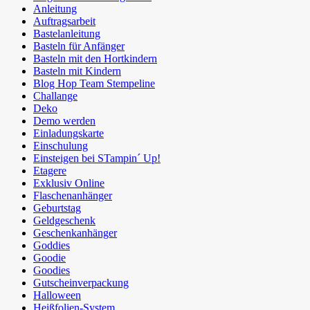
Anleitung
Auftragsarbeit
Bastelanleitung
Basteln für Anfänger
Basteln mit den Hortkindern
Basteln mit Kindern
Blog Hop Team Stempeline
Challange
Deko
Demo werden
Einladungskarte
Einschulung
Einsteigen bei STampin´ Up!
Etagere
Exklusiv Online
Flaschenanhänger
Geburtstag
Geldgeschenk
Geschenkanhänger
Goddies
Goodie
Goodies
Gutscheinverpackung
Halloween
Heißfolien-System