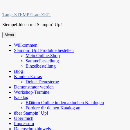
Zum
Inhalt
TanjasSTEMPELausZEIT
springen
Stempel-Ideen mit Stampin´ Up!
Menü
Willkommen
Stampin´ Up! Produkte bestellen
Mein Online-Shop
Sammelbestellung
Einzelbestellung
Blog
Kunden-Extras
Deine Treuesterne
Demonstrator werden
Workshop-Termine
Katalog
Blättern Online in den aktuellen Katalogen
Fordere dir deinen Katalog an
über Stampin´ Up!
Über mich
Impressum
Datenschutzhinweis