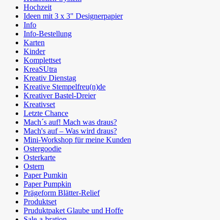
Hochzeit
Ideen mit 3 x 3" Designerpapier
Info
Info-Bestellung
Karten
Kinder
Komplettset
KreaSUtra
Kreativ Dienstag
Kreative Stempelfreu(n)de
Kreativer Bastel-Dreier
Kreativset
Letzte Chance
Mach´s auf! Mach was draus?
Mach's auf – Was wird draus?
Mini-Workshop für meine Kunden
Ostergoodie
Osterkarte
Ostern
Paper Pumkin
Paper Pumpkin
Prägeform Blätter-Relief
Produktset
Pruduktpaket Glaube und Hoffe
Sale-a-bration