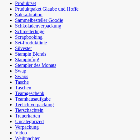
Produktset
Pruduktpaket Glaube und Hoffe
Sale-a-bration
Sammelbesteller Goodie
Schkoladenverpackung
Schmetterlinge
Scrapbooking
Set-Produktlinie
Silvester
Stampin Blends
Stampin´up!
Stempler des Monats
Swap
Swaps
Tasche
Taschen
Teamgeschenk
Teamhausaufgabe
Teelichtverpackung
Tierschachteln
Trauerkarten
Uncategorized
Verpackung
Video
Weihnachten