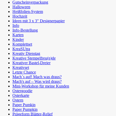
Gutscheinverpackung
Halloween
Heißfolien-System
Hochzeit
Ideen mit 3 x 3" Designerpapier
Info
Info-Bestellung
Karten
Kinder
Komplettset
KreaSUtra
Kreativ Dienstag
Kreative Stempelfreu(n)de
Kreativer Bastel-Dreier
Kreativset
Letzte Chance
Mach´s auf! Mach was draus?
Mach's auf – Was wird draus?
Mini-Workshop für meine Kunden
Ostergoodie
Osterkarte
Ostern
Paper Pumkin
Paper Pumpkin
Prägeform Blätter-Relief