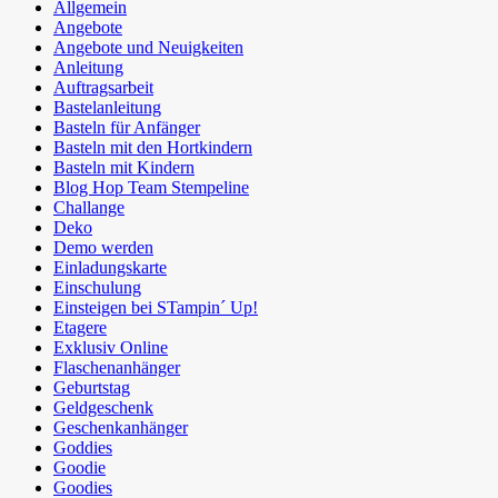
Allgemein
Angebote
Angebote und Neuigkeiten
Anleitung
Auftragsarbeit
Bastelanleitung
Basteln für Anfänger
Basteln mit den Hortkindern
Basteln mit Kindern
Blog Hop Team Stempeline
Challange
Deko
Demo werden
Einladungskarte
Einschulung
Einsteigen bei STampin´ Up!
Etagere
Exklusiv Online
Flaschenanhänger
Geburtstag
Geldgeschenk
Geschenkanhänger
Goddies
Goodie
Goodies