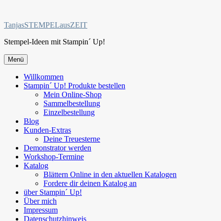
Zum
Inhalt
TanjasSTEMPELausZEIT
springen
Stempel-Ideen mit Stampin´ Up!
Menü
Willkommen
Stampin´ Up! Produkte bestellen
Mein Online-Shop
Sammelbestellung
Einzelbestellung
Blog
Kunden-Extras
Deine Treuesterne
Demonstrator werden
Workshop-Termine
Katalog
Blättern Online in den aktuellen Katalogen
Fordere dir deinen Katalog an
über Stampin´ Up!
Über mich
Impressum
Datenschutzhinweis