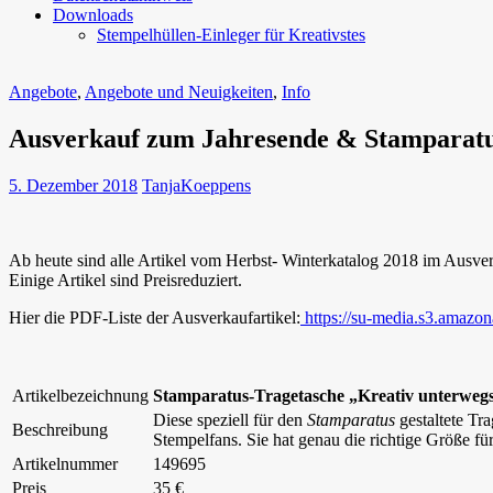
Downloads
Stempelhüllen-Einleger für Kreativstes
Angebote
,
Angebote und Neuigkeiten
,
Info
Ausverkauf zum Jahresende & Stamparatu
5. Dezember 2018
TanjaKoeppens
Ab heute sind alle Artikel vom Herbst- Winterkatalog 2018 im 
Einige Artikel sind Preisreduziert.
Hier die PDF-Liste der Ausverkaufartikel:
https://su-media.s3.ama
Artikelbezeichnung
Stamparatus-Tragetasche „Kreativ unterweg
Diese speziell für den
Stamparatus
gestaltete Tra
Beschreibung
Stempelfans. Sie hat genau die richtige Größe fü
Artikelnummer
149695
Preis
35 €