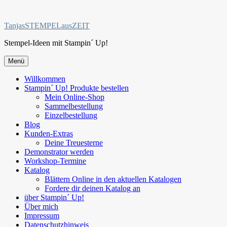
Zum
Inhalt
TanjasSTEMPELausZEIT
springen
Stempel-Ideen mit Stampin´ Up!
Menü
Willkommen
Stampin´ Up! Produkte bestellen
Mein Online-Shop
Sammelbestellung
Einzelbestellung
Blog
Kunden-Extras
Deine Treuesterne
Demonstrator werden
Workshop-Termine
Katalog
Blättern Online in den aktuellen Katalogen
Fordere dir deinen Katalog an
über Stampin´ Up!
Über mich
Impressum
Datenschutzhinweis