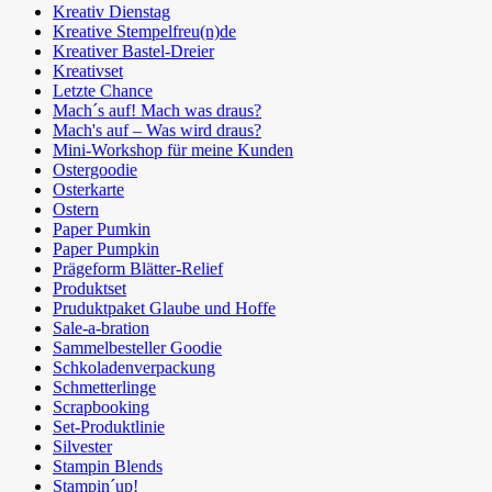
Kreativ Dienstag
Kreative Stempelfreu(n)de
Kreativer Bastel-Dreier
Kreativset
Letzte Chance
Mach´s auf! Mach was draus?
Mach's auf – Was wird draus?
Mini-Workshop für meine Kunden
Ostergoodie
Osterkarte
Ostern
Paper Pumkin
Paper Pumpkin
Prägeform Blätter-Relief
Produktset
Pruduktpaket Glaube und Hoffe
Sale-a-bration
Sammelbesteller Goodie
Schkoladenverpackung
Schmetterlinge
Scrapbooking
Set-Produktlinie
Silvester
Stampin Blends
Stampin´up!