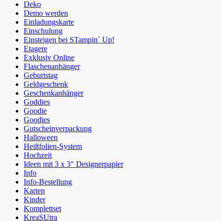
Deko
Demo werden
Einladungskarte
Einschulung
Einsteigen bei STampin´ Up!
Etagere
Exklusiv Online
Flaschenanhänger
Geburtstag
Geldgeschenk
Geschenkanhänger
Goddies
Goodie
Goodies
Gutscheinverpackung
Halloween
Heißfolien-System
Hochzeit
Ideen mit 3 x 3" Designerpapier
Info
Info-Bestellung
Karten
Kinder
Komplettset
KreaSUtra