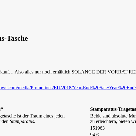
s-Tasche
Ausverkauf… Also alles nur noch erhältlich SOLANGE DER VORRAT R
zonaws.com/media/Promotions/EU/2018/Year-End%20Sale/Year%20En
s“
Stamparatus-Trageta
getasche ist der Traum eines jeden
Beide sind absolute Mu
r den
Stamparatus
.
zu erleichtern, bieten 
151963
94 €