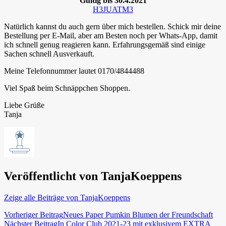
Gültig bis 30.4.2021
H3JUATM3
Natürlich kannst du auch gern über mich bestellen. Schick mir deine
Bestellung per E-Mail, aber am Besten noch per Whats-App, damit
ich schnell genug reagieren kann. Erfahrungsgemäß sind einige
Sachen schnell Ausverkauft.
Meine Telefonnummer lautet 0170/4844488
Viel Spaß beim Schnäppchen Shoppen.
Liebe Grüße
Tanja
Veröffentlicht von
TanjaKoeppens
Zeige alle Beiträge von TanjaKoeppens
Beitragsnavigation
Vorheriger Beitrag
Neues Paper Pumkin Blumen der Freundschaft
Nächster Beitrag
In Color Club 2021-23 mit exklusivem EXTRA