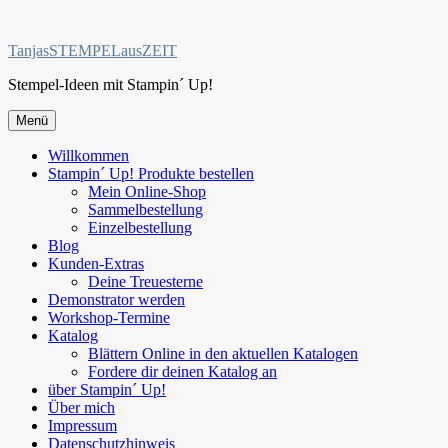
Zum
Inhalt
TanjasSTEMPELausZEIT
springen
Stempel-Ideen mit Stampin´ Up!
Menü
Willkommen
Stampin´ Up! Produkte bestellen
Mein Online-Shop
Sammelbestellung
Einzelbestellung
Blog
Kunden-Extras
Deine Treuesterne
Demonstrator werden
Workshop-Termine
Katalog
Blättern Online in den aktuellen Katalogen
Fordere dir deinen Katalog an
über Stampin´ Up!
Über mich
Impressum
Datenschutzhinweis