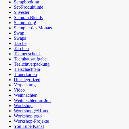
Scrapbooking
Set-Produktlinie
Silvester
Stampin Blends
Stampin´up!
Stempler des Monats
Swap
Swaps
Tasche
Taschen
Teamgeschenk
Teamhausaufgabe
Teelichtverpackung
Tierschachteln
Trauerkarten
Uncategorized
Verpackung
Video
Weihnachten
Weihnachten im Juli
Workshop
Workshop @Home
Workshop togo
Workshop-Projekte
You Tube Kanal