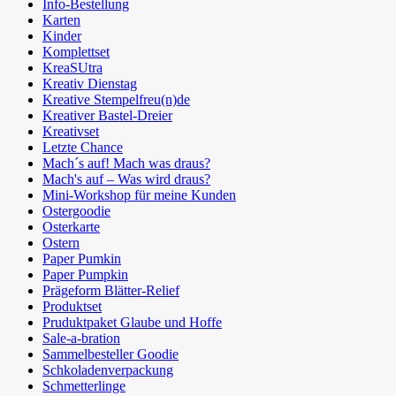
Info-Bestellung
Karten
Kinder
Komplettset
KreaSUtra
Kreativ Dienstag
Kreative Stempelfreu(n)de
Kreativer Bastel-Dreier
Kreativset
Letzte Chance
Mach´s auf! Mach was draus?
Mach's auf – Was wird draus?
Mini-Workshop für meine Kunden
Ostergoodie
Osterkarte
Ostern
Paper Pumkin
Paper Pumpkin
Prägeform Blätter-Relief
Produktset
Pruduktpaket Glaube und Hoffe
Sale-a-bration
Sammelbesteller Goodie
Schkoladenverpackung
Schmetterlinge