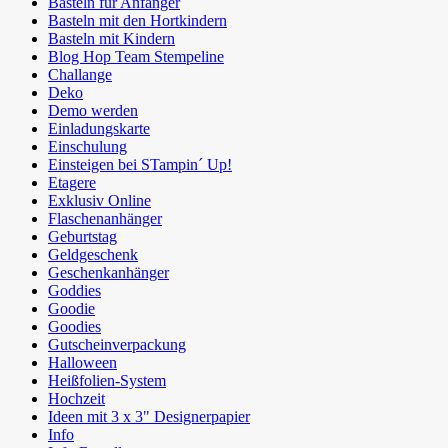
Basteln für Anfänger
Basteln mit den Hortkindern
Basteln mit Kindern
Blog Hop Team Stempeline
Challange
Deko
Demo werden
Einladungskarte
Einschulung
Einsteigen bei STampin´ Up!
Etagere
Exklusiv Online
Flaschenanhänger
Geburtstag
Geldgeschenk
Geschenkanhänger
Goddies
Goodie
Goodies
Gutscheinverpackung
Halloween
Heißfolien-System
Hochzeit
Ideen mit 3 x 3" Designerpapier
Info