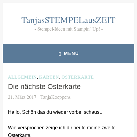
Zum
Inhalt
TanjasSTEMPELausZEIT
springen
Stempel-Ideen mit Stampin´ Up!
MENÜ
,
,
ALLGEMEIN
KARTEN
OSTERKARTE
Die nächste Osterkarte
21. März 2017
TanjaKoeppens
Hallo, Schön das du wieder vorbei schaust.
Wie versprochen zeige ich dir heute meine zweite
Osterkarte.