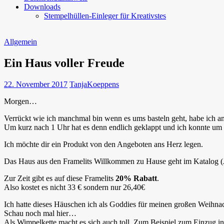
Downloads
Stempelhüllen-Einleger für Kreativstes
Allgemein
Ein Haus voller Freude
22. November 2017
TanjaKoeppens
Morgen…
Verrückt wie ich manchmal bin wenn es ums basteln geht, habe ich
Um kurz nach 1 Uhr hat es denn endlich geklappt und ich konnte um 1
Ich möchte dir ein Produkt von den Angeboten ans Herz legen.
Das Haus aus den Framelits Willkommen zu Hause geht im Katalog (JK 
Zur Zeit gibt es auf diese Framelits
20% Rabatt
.
Also kostet es nicht 33 € sondern nur 26,40€
Ich hatte dieses Häuschen ich als Goddies für meinen großen Weihna
Schau noch mal hier…
Als Wimpelkette macht es sich auch toll. Zum Beispiel zum Einzug i