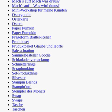
Mach´s auf! Mach was draus?
Mach's auf – Was wird draus?
Mini-Workshop für meine Kunden
Ostergoodie
Osterkarte
Ostern
Paper Pumkin
Paper Pumpkin
Prägeform Blätter-Relief
Produktset
Pruduktpaket Glaube und Hoffe
Sale-a-bration
Sammelbesteller Goodie
Schkoladenverpackung
Schmetterlinge
Scrapbooking
Set-Produktlinie
Silvester
Stampin Blends
Stampin´up!
Stempler des Monats
Swap
Swaps
Tasche
Taschen