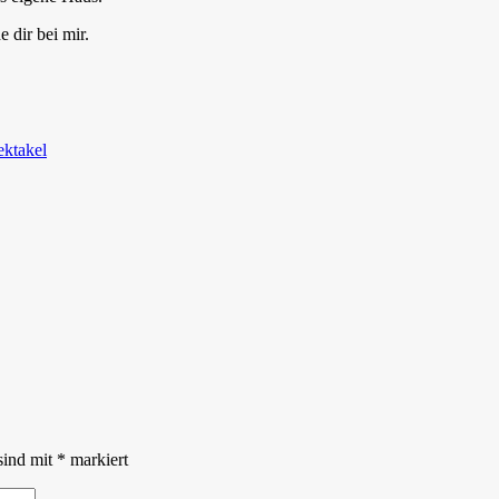
dir bei mir.
ektakel
sind mit
*
markiert