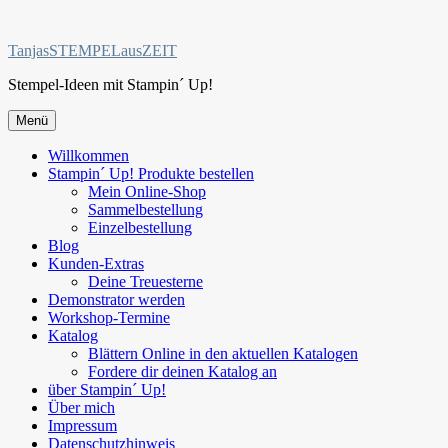
Zum
Inhalt
TanjasSTEMPELausZEIT
springen
Stempel-Ideen mit Stampin´ Up!
Menü
Willkommen
Stampin´ Up! Produkte bestellen
Mein Online-Shop
Sammelbestellung
Einzelbestellung
Blog
Kunden-Extras
Deine Treuesterne
Demonstrator werden
Workshop-Termine
Katalog
Blättern Online in den aktuellen Katalogen
Fordere dir deinen Katalog an
über Stampin´ Up!
Über mich
Impressum
Datenschutzhinweis