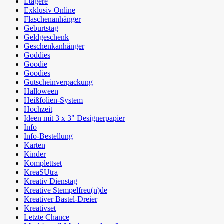
Etagere
Exklusiv Online
Flaschenanhänger
Geburtstag
Geldgeschenk
Geschenkanhänger
Goddies
Goodie
Goodies
Gutscheinverpackung
Halloween
Heißfolien-System
Hochzeit
Ideen mit 3 x 3" Designerpapier
Info
Info-Bestellung
Karten
Kinder
Komplettset
KreaSUtra
Kreativ Dienstag
Kreative Stempelfreu(n)de
Kreativer Bastel-Dreier
Kreativset
Letzte Chance