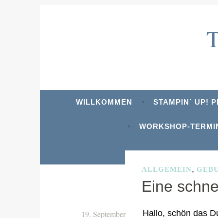
Zum
Inhalt
springen
WILLKOMMEN
STAMPIN´ UP! 
WORKSHOP-TERMI
,
ALLGEMEIN
GEB
Eine schne
Hallo, schön das 
19. September