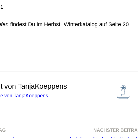
pfen
findest Du im Herbst- Winterkatalog auf Seite 20
ht von
TanjaKoeppens
äge von TanjaKoeppens
AG
NÄCHSTER BEITR