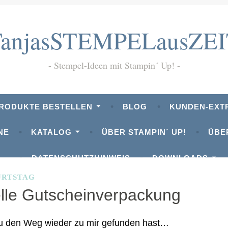
TanjasSTEMPELausZEI
Stempel-Ideen mit Stampin´ Up!
PRODUKTE BESTELLEN
BLOG
KUNDEN-EXT
NE
KATALOG
ÜBER STAMPIN´ UP!
ÜBE
DATENSCHUTZHINWEIS
DOWNLOADS
URTSTAG
lle Gutscheinverpackung
Du den Weg wieder zu mir gefunden hast…