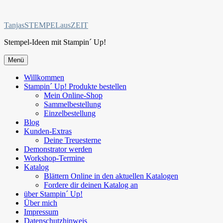
Zum
Inhalt
TanjasSTEMPELausZEIT
springen
Stempel-Ideen mit Stampin´ Up!
Menü
Willkommen
Stampin´ Up! Produkte bestellen
Mein Online-Shop
Sammelbestellung
Einzelbestellung
Blog
Kunden-Extras
Deine Treuesterne
Demonstrator werden
Workshop-Termine
Katalog
Blättern Online in den aktuellen Katalogen
Fordere dir deinen Katalog an
über Stampin´ Up!
Über mich
Impressum
Datenschutzhinweis