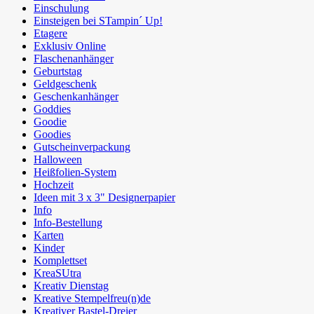
Einschulung
Einsteigen bei STampin´ Up!
Etagere
Exklusiv Online
Flaschenanhänger
Geburtstag
Geldgeschenk
Geschenkanhänger
Goddies
Goodie
Goodies
Gutscheinverpackung
Halloween
Heißfolien-System
Hochzeit
Ideen mit 3 x 3" Designerpapier
Info
Info-Bestellung
Karten
Kinder
Komplettset
KreaSUtra
Kreativ Dienstag
Kreative Stempelfreu(n)de
Kreativer Bastel-Dreier