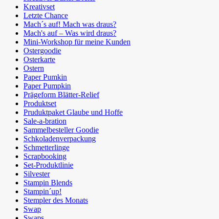
Kreativset
Letzte Chance
Mach´s auf! Mach was draus?
Mach's auf – Was wird draus?
Mini-Workshop für meine Kunden
Ostergoodie
Osterkarte
Ostern
Paper Pumkin
Paper Pumpkin
Prägeform Blätter-Relief
Produktset
Pruduktpaket Glaube und Hoffe
Sale-a-bration
Sammelbesteller Goodie
Schkoladenverpackung
Schmetterlinge
Scrapbooking
Set-Produktlinie
Silvester
Stampin Blends
Stampin´up!
Stempler des Monats
Swap
Swaps