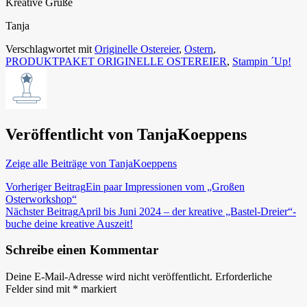
Kreative Grüße
Tanja
Verschlagwortet mit
Originelle Ostereier
,
Ostern
,
PRODUKTPAKET ORIGINELLE OSTEREIER
,
Stampin ´Up!
Veröffentlicht von
TanjaKoeppens
Zeige alle Beiträge von TanjaKoeppens
Beitragsnavigation
Vorheriger Beitrag
Ein paar Impressionen vom „Großen
Osterworkshop“
Nächster Beitrag
April bis Juni 2024 – der kreative „Bastel-Dreier“-
buche deine kreative Auszeit!
Schreibe einen Kommentar
Deine E-Mail-Adresse wird nicht veröffentlicht.
Erforderliche
Felder sind mit
*
markiert