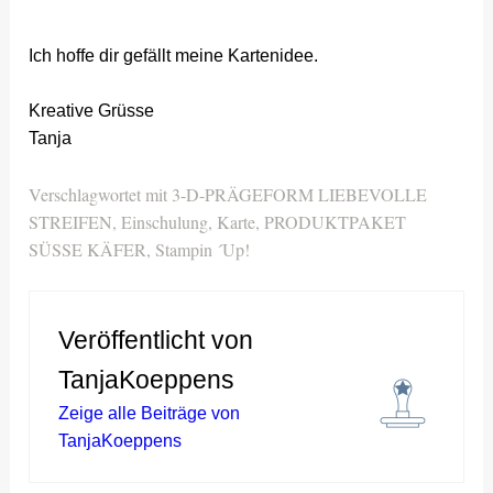
Ich hoffe dir gefällt meine Kartenidee.
Kreative Grüsse
Tanja
Verschlagwortet mit
3-D-PRÄGEFORM LIEBEVOLLE
STREIFEN
,
Einschulung
,
Karte
,
PRODUKTPAKET
SÜSSE KÄFER
,
Stampin ´Up!
Veröffentlicht von
TanjaKoeppens
Zeige alle Beiträge von
TanjaKoeppens