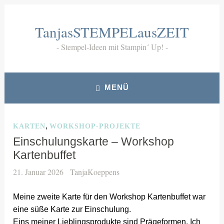
Zum
Inhalt
TanjasSTEMPELausZEIT
springen
Stempel-Ideen mit Stampin´ Up!
MENÜ
,
KARTEN
WORKSHOP-PROJEKTE
Einschulungskarte – Workshop
Kartenbuffet
21. Januar 2026
TanjaKoeppens
Meine zweite Karte für den Workshop Kartenbuffet war
eine süße Karte zur Einschulung.
Eins meiner Lieblingsprodukte sind Prägeformen. Ich