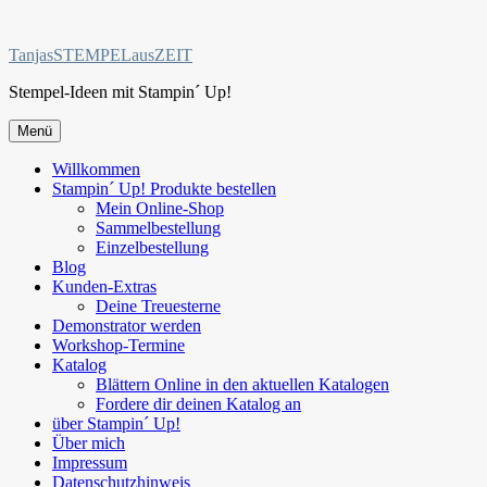
Zum
Inhalt
TanjasSTEMPELausZEIT
springen
Stempel-Ideen mit Stampin´ Up!
Menü
Willkommen
Stampin´ Up! Produkte bestellen
Mein Online-Shop
Sammelbestellung
Einzelbestellung
Blog
Kunden-Extras
Deine Treuesterne
Demonstrator werden
Workshop-Termine
Katalog
Blättern Online in den aktuellen Katalogen
Fordere dir deinen Katalog an
über Stampin´ Up!
Über mich
Impressum
Datenschutzhinweis