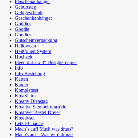
Flaschenanhänger
Geburtstag
Geldgeschenk
Geschenkanhänger
Goddies
Goodie
Goodies
Gutscheinverpackung
Halloween
Heißfolien-System
Hochzeit
Ideen mit 3 x 3" Designerpapier
Info
Info-Bestellung
Karten
Kinder
Komplettset
KreaSUtra
Kreativ Dienstag
Kreative Stempelfreu(n)de
Kreativer Bastel-Dreier
Kreativset
Letzte Chance
Mach´s auf! Mach was draus?
Mach's auf – Was wird draus?