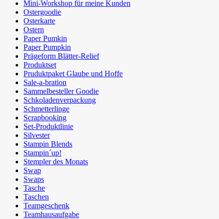
Mini-Workshop für meine Kunden
Ostergoodie
Osterkarte
Ostern
Paper Pumkin
Paper Pumpkin
Prägeform Blätter-Relief
Produktset
Pruduktpaket Glaube und Hoffe
Sale-a-bration
Sammelbesteller Goodie
Schkoladenverpackung
Schmetterlinge
Scrapbooking
Set-Produktlinie
Silvester
Stampin Blends
Stampin´up!
Stempler des Monats
Swap
Swaps
Tasche
Taschen
Teamgeschenk
Teamhausaufgabe