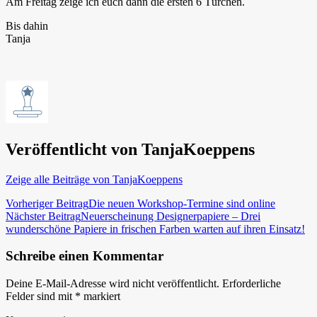
Am Freitag zeige ich euch dann die ersten 6 Türchen.
Bis dahin
Tanja
Veröffentlicht von
TanjaKoeppens
Zeige alle Beiträge von TanjaKoeppens
Beitragsnavigation
Vorheriger Beitrag
Die neuen Workshop-Termine sind online
Nächster Beitrag
Neuerscheinung Designerpapiere – Drei
wunderschöne Papiere in frischen Farben warten auf ihren Einsatz!
Schreibe einen Kommentar
Deine E-Mail-Adresse wird nicht veröffentlicht.
Erforderliche
Felder sind mit
*
markiert