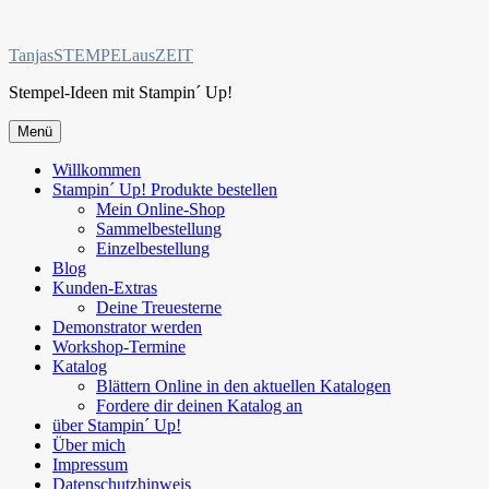
Zum
Inhalt
TanjasSTEMPELausZEIT
springen
Stempel-Ideen mit Stampin´ Up!
Menü
Willkommen
Stampin´ Up! Produkte bestellen
Mein Online-Shop
Sammelbestellung
Einzelbestellung
Blog
Kunden-Extras
Deine Treuesterne
Demonstrator werden
Workshop-Termine
Katalog
Blättern Online in den aktuellen Katalogen
Fordere dir deinen Katalog an
über Stampin´ Up!
Über mich
Impressum
Datenschutzhinweis