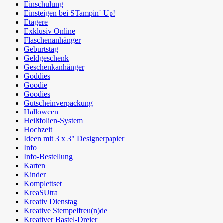
Einschulung
Einsteigen bei STampin´ Up!
Etagere
Exklusiv Online
Flaschenanhänger
Geburtstag
Geldgeschenk
Geschenkanhänger
Goddies
Goodie
Goodies
Gutscheinverpackung
Halloween
Heißfolien-System
Hochzeit
Ideen mit 3 x 3" Designerpapier
Info
Info-Bestellung
Karten
Kinder
Komplettset
KreaSUtra
Kreativ Dienstag
Kreative Stempelfreu(n)de
Kreativer Bastel-Dreier