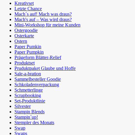
Kreativset
Letzte Chance
Mach´s auf! Mach was draus?
Mach's auf – Was wird draus?
Mini-Workshop für meine Kunden
Ostergoodie
Osterkarte
Ostern
Paper Pumkin
Paper Pumpkin
Prägeform Blätter-Relief
Produktset
Pruduktpaket Glaube und Hoffe
Sale-a-bration
Sammelbesteller Goodie
Schkoladenverpackung
Schmetterlinge
Scrapbooking
Set-Produktlinie
Silvester
Stampin Blends
Stampin´up!
Stempler des Monats
Swap
Swaps