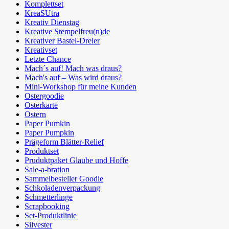
Komplettset
KreaSUtra
Kreativ Dienstag
Kreative Stempelfreu(n)de
Kreativer Bastel-Dreier
Kreativset
Letzte Chance
Mach´s auf! Mach was draus?
Mach's auf – Was wird draus?
Mini-Workshop für meine Kunden
Ostergoodie
Osterkarte
Ostern
Paper Pumkin
Paper Pumpkin
Prägeform Blätter-Relief
Produktset
Pruduktpaket Glaube und Hoffe
Sale-a-bration
Sammelbesteller Goodie
Schkoladenverpackung
Schmetterlinge
Scrapbooking
Set-Produktlinie
Silvester