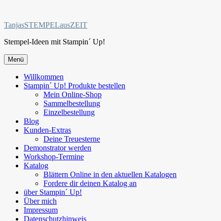
Zum
Inhalt
TanjasSTEMPELausZEIT
springen
Stempel-Ideen mit Stampin´ Up!
Menü
Willkommen
Stampin´ Up! Produkte bestellen
Mein Online-Shop
Sammelbestellung
Einzelbestellung
Blog
Kunden-Extras
Deine Treuesterne
Demonstrator werden
Workshop-Termine
Katalog
Blättern Online in den aktuellen Katalogen
Fordere dir deinen Katalog an
über Stampin´ Up!
Über mich
Impressum
Datenschutzhinweis