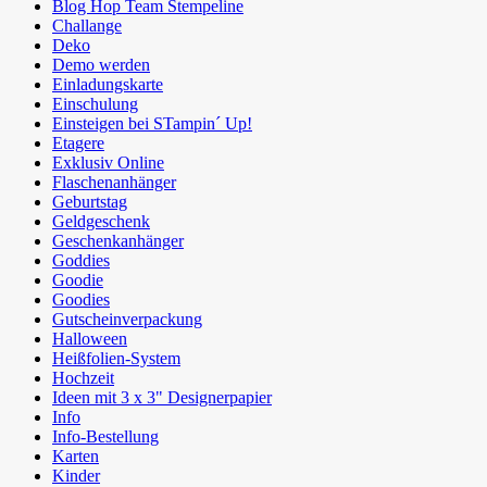
Blog Hop Team Stempeline
Challange
Deko
Demo werden
Einladungskarte
Einschulung
Einsteigen bei STampin´ Up!
Etagere
Exklusiv Online
Flaschenanhänger
Geburtstag
Geldgeschenk
Geschenkanhänger
Goddies
Goodie
Goodies
Gutscheinverpackung
Halloween
Heißfolien-System
Hochzeit
Ideen mit 3 x 3" Designerpapier
Info
Info-Bestellung
Karten
Kinder