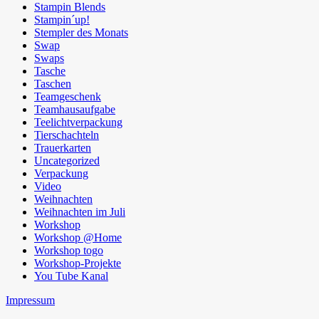
Stampin Blends
Stampin´up!
Stempler des Monats
Swap
Swaps
Tasche
Taschen
Teamgeschenk
Teamhausaufgabe
Teelichtverpackung
Tierschachteln
Trauerkarten
Uncategorized
Verpackung
Video
Weihnachten
Weihnachten im Juli
Workshop
Workshop @Home
Workshop togo
Workshop-Projekte
You Tube Kanal
Impressum