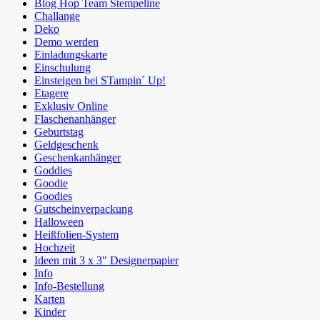
Blog Hop Team Stempeline
Challange
Deko
Demo werden
Einladungskarte
Einschulung
Einsteigen bei STampin´ Up!
Etagere
Exklusiv Online
Flaschenanhänger
Geburtstag
Geldgeschenk
Geschenkanhänger
Goddies
Goodie
Goodies
Gutscheinverpackung
Halloween
Heißfolien-System
Hochzeit
Ideen mit 3 x 3" Designerpapier
Info
Info-Bestellung
Karten
Kinder