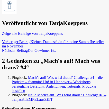
Veröffentlicht von
TanjaKoeppens
Zeige alle Beiträge von TanjaKoeppens
Beitragsnavigation
Vorheriger Beitrag
Kleines Dankeschön für meine Sammelbesteller
im November
Nächster Beitrag
Der Gewinner ist..
2 Gedanken zu „Mach´s auf! Mach was
draus? #4“
Pingback:
Mach’s auf! Was wird draus? Challenge #4 – die
Projekte – Stampin‘ Up! in Hannover – Workshops,
persönliche Beratung, Anleitungen, Tutorials, Produkte
bestellen
Pingback:
Neue Mach’s auf! Was wird draus? Challenge #8 –
TanjasSTEMPELausZEIT
Schreibe einen Kommentar