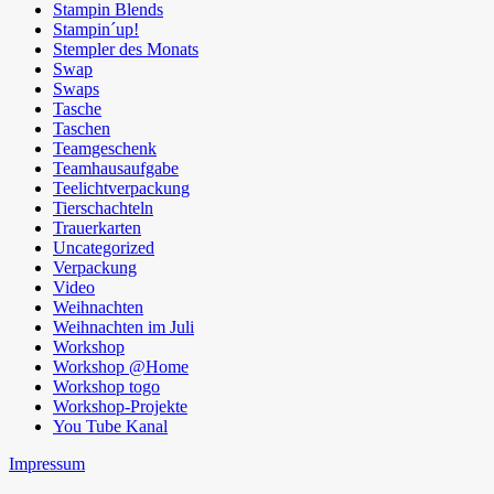
Stampin Blends
Stampin´up!
Stempler des Monats
Swap
Swaps
Tasche
Taschen
Teamgeschenk
Teamhausaufgabe
Teelichtverpackung
Tierschachteln
Trauerkarten
Uncategorized
Verpackung
Video
Weihnachten
Weihnachten im Juli
Workshop
Workshop @Home
Workshop togo
Workshop-Projekte
You Tube Kanal
Impressum