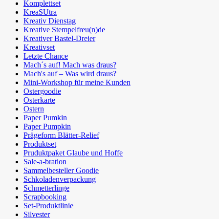
Komplettset
KreaSUtra
Kreativ Dienstag
Kreative Stempelfreu(n)de
Kreativer Bastel-Dreier
Kreativset
Letzte Chance
Mach´s auf! Mach was draus?
Mach's auf – Was wird draus?
Mini-Workshop für meine Kunden
Ostergoodie
Osterkarte
Ostern
Paper Pumkin
Paper Pumpkin
Prägeform Blätter-Relief
Produktset
Pruduktpaket Glaube und Hoffe
Sale-a-bration
Sammelbesteller Goodie
Schkoladenverpackung
Schmetterlinge
Scrapbooking
Set-Produktlinie
Silvester