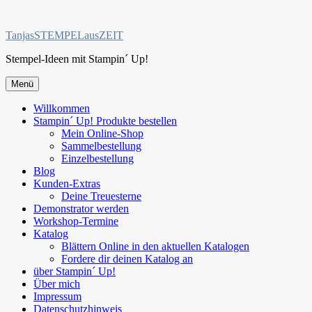
Zum
Inhalt
TanjasSTEMPELausZEIT
springen
Stempel-Ideen mit Stampin´ Up!
Menü
Willkommen
Stampin´ Up! Produkte bestellen
Mein Online-Shop
Sammelbestellung
Einzelbestellung
Blog
Kunden-Extras
Deine Treuesterne
Demonstrator werden
Workshop-Termine
Katalog
Blättern Online in den aktuellen Katalogen
Fordere dir deinen Katalog an
über Stampin´ Up!
Über mich
Impressum
Datenschutzhinweis