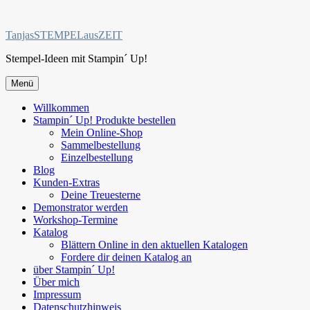
Zum
Inhalt
TanjasSTEMPELausZEIT
springen
Stempel-Ideen mit Stampin´ Up!
Menü
Willkommen
Stampin´ Up! Produkte bestellen
Mein Online-Shop
Sammelbestellung
Einzelbestellung
Blog
Kunden-Extras
Deine Treuesterne
Demonstrator werden
Workshop-Termine
Katalog
Blättern Online in den aktuellen Katalogen
Fordere dir deinen Katalog an
über Stampin´ Up!
Über mich
Impressum
Datenschutzhinweis