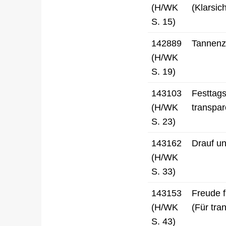
(H/WK
(Klarsich
S. 15)
142889
Tannenza
(H/WK
S. 19)
143103
Festtag
(H/WK
transpar
S. 23)
143162
Drauf un
(H/WK
S. 33)
143153
Freude f
(H/WK
(Für tra
S. 43)