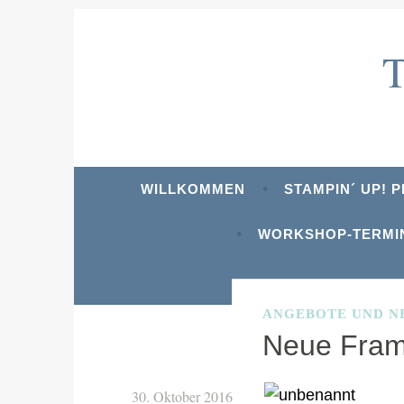
Zum
Inhalt
springen
WILLKOMMEN
STAMPIN´ UP! 
WORKSHOP-TERMI
ANGEBOTE UND N
Neue Fram
30. Oktober 2016