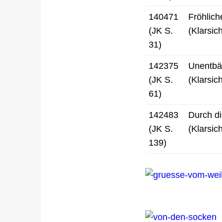
140471
Fröhlic
(JK S.
(Klarsich
31)
142375
Unentbä
(JK S.
(Klarsich
61)
142483
Durch d
(JK S.
(Klarsich
139)