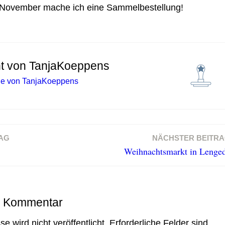
. November mache ich eine Sammelbestellung!
ht von
TanjaKoeppens
äge von TanjaKoeppens
AG
NÄCHSTER BEITR
Weihnachtsmarkt in Lenge
n Kommentar
e wird nicht veröffentlicht.
Erforderliche Felder sind