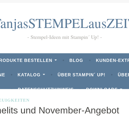
TanjasSTEMPELausZEI
Stempel-Ideen mit Stampin´ Up!
PRODUKTE BESTELLEN
BLOG
KUNDEN-EXT
NE
KATALOG
ÜBER STAMPIN´ UP!
ÜBE
DATENSCHUTZHINWEIS
DOWNLOADS
EUIGKEITEN
elits und November-Angebot