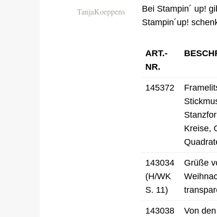
Bei Stampin´ up! 
TanjaKoeppens
Stampin´up! schenk
ART.-
BESCH
NR.
145372
Frameli
Stickmu
Stanzfor
Kreise, 
Quadrat
143034
Grüße 
(H/WK
Weihnac
S. 11)
transpar
143038
Von den