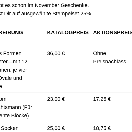
gibt es schon im November Geschenke.
t Dir auf ausgewählte Stempelset 25%
REIBUNG
KATALOGPREIS
AKTIONSPREI
ts Formen
36,00 €
Ohne
ster—mit 12
Preisnachlass
men; je vier
Ovale und
e
vom
23,00 €
17,25 €
htsmann (Für
ente Blöcke)
 Socken
25,00 €
18,75 €