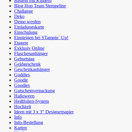
Basteln mit Kindern
Blog Hop Team Stempeline
Challange
Deko
Demo werden
Einladungskarte
Einschulung
Einsteigen bei STampin´ Up!
Etagere
Exklusiv Online
Flaschenanhänger
Geburtstag
Geldgeschenk
Geschenkanhänger
Goddies
Goodie
Goodies
Gutscheinverpackung
Halloween
Heißfolien-System
Hochzeit
Ideen mit 3 x 3" Designerpapier
Info
Info-Bestellung
Karten