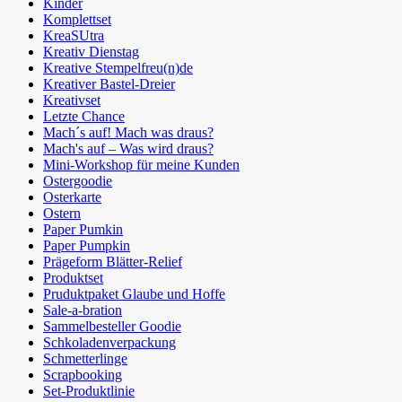
Kinder
Komplettset
KreaSUtra
Kreativ Dienstag
Kreative Stempelfreu(n)de
Kreativer Bastel-Dreier
Kreativset
Letzte Chance
Mach´s auf! Mach was draus?
Mach's auf – Was wird draus?
Mini-Workshop für meine Kunden
Ostergoodie
Osterkarte
Ostern
Paper Pumkin
Paper Pumpkin
Prägeform Blätter-Relief
Produktset
Pruduktpaket Glaube und Hoffe
Sale-a-bration
Sammelbesteller Goodie
Schkoladenverpackung
Schmetterlinge
Scrapbooking
Set-Produktlinie