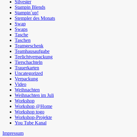
Silvester
Stampin Blends
Stampin´up!
Stempler des Monats
Swap
Swaps
Tasche
Taschen
Teamgeschenk
Teamhausaufgabe
Teelichtverpackung
Tierschachteln
Trauerkarten
Uncategorized
Verpackung
Video
Weihnachten
Weihnachten im Juli
Workshop
Workshop @Home
Workshop togo
Workshop-Projekte
You Tube Kanal
Impressum