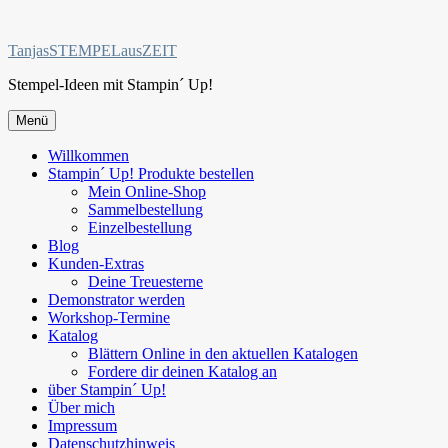
Zum
Inhalt
TanjasSTEMPELausZEIT
springen
Stempel-Ideen mit Stampin´ Up!
Menü
Willkommen
Stampin´ Up! Produkte bestellen
Mein Online-Shop
Sammelbestellung
Einzelbestellung
Blog
Kunden-Extras
Deine Treuesterne
Demonstrator werden
Workshop-Termine
Katalog
Blättern Online in den aktuellen Katalogen
Fordere dir deinen Katalog an
über Stampin´ Up!
Über mich
Impressum
Datenschutzhinweis