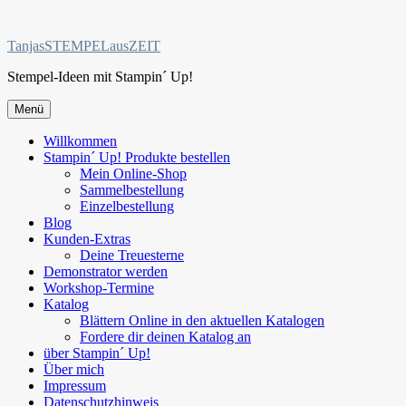
Zum
Inhalt
TanjasSTEMPELausZEIT
springen
Stempel-Ideen mit Stampin´ Up!
Menü
Willkommen
Stampin´ Up! Produkte bestellen
Mein Online-Shop
Sammelbestellung
Einzelbestellung
Blog
Kunden-Extras
Deine Treuesterne
Demonstrator werden
Workshop-Termine
Katalog
Blättern Online in den aktuellen Katalogen
Fordere dir deinen Katalog an
über Stampin´ Up!
Über mich
Impressum
Datenschutzhinweis