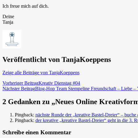
Ich freue mich auf dich.
Deine
Tanja
Veröffentlicht von
TanjaKoeppens
Zeige alle Beiträge von TanjaKoeppens
Beitragsnavigation
Vorheriger Beitrag
Kreativ Dienstag #04
Nächster Beitrag
Blog-Hop Team Stempeline Freundschaft – Liebe – 
2 Gedanken zu „Neues Online Kreativforma
Pingback:
nächste Runde der „kreative Bastel-Dreier“ – buc
Pingback:
der kreative „kreative Bastel-Dreier“ geht in die 
Schreibe einen Kommentar