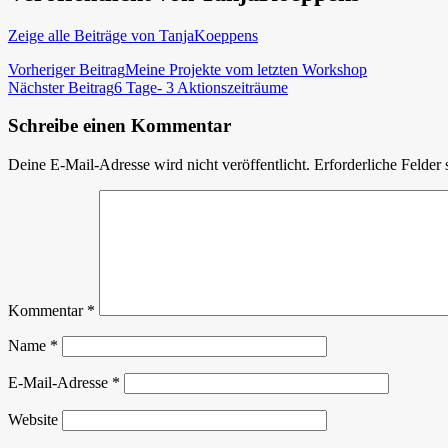
Zeige alle Beiträge von TanjaKoeppens
Beitragsnavigation
Vorheriger Beitrag
Meine Projekte vom letzten Workshop
Nächster Beitrag
6 Tage- 3 Aktionszeiträume
Schreibe einen Kommentar
Deine E-Mail-Adresse wird nicht veröffentlicht.
Erforderliche Felder 
Kommentar
*
Name
*
E-Mail-Adresse
*
Website