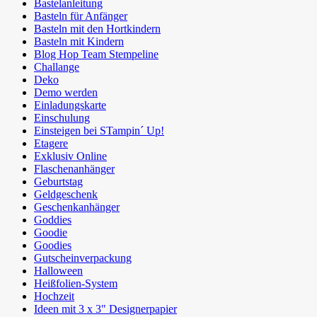
Bastelanleitung
Basteln für Anfänger
Basteln mit den Hortkindern
Basteln mit Kindern
Blog Hop Team Stempeline
Challange
Deko
Demo werden
Einladungskarte
Einschulung
Einsteigen bei STampin´ Up!
Etagere
Exklusiv Online
Flaschenanhänger
Geburtstag
Geldgeschenk
Geschenkanhänger
Goddies
Goodie
Goodies
Gutscheinverpackung
Halloween
Heißfolien-System
Hochzeit
Ideen mit 3 x 3" Designerpapier