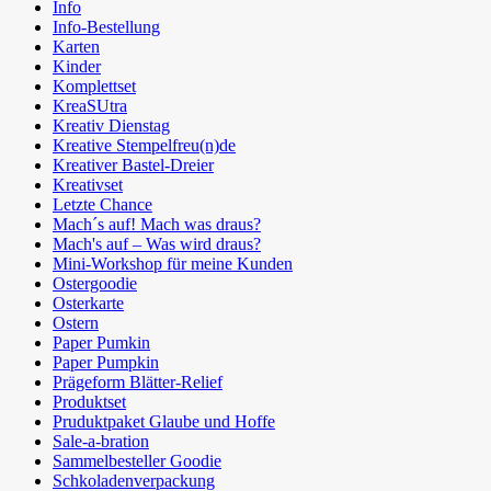
Info
Info-Bestellung
Karten
Kinder
Komplettset
KreaSUtra
Kreativ Dienstag
Kreative Stempelfreu(n)de
Kreativer Bastel-Dreier
Kreativset
Letzte Chance
Mach´s auf! Mach was draus?
Mach's auf – Was wird draus?
Mini-Workshop für meine Kunden
Ostergoodie
Osterkarte
Ostern
Paper Pumkin
Paper Pumpkin
Prägeform Blätter-Relief
Produktset
Pruduktpaket Glaube und Hoffe
Sale-a-bration
Sammelbesteller Goodie
Schkoladenverpackung