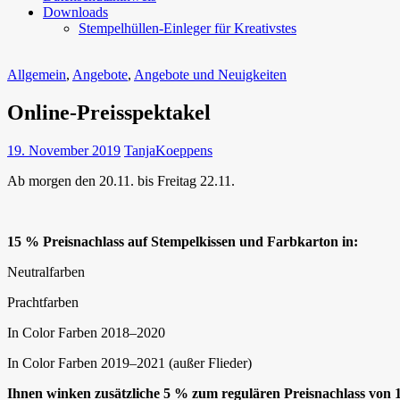
Downloads
Stempelhüllen-Einleger für Kreativstes
Allgemein
,
Angebote
,
Angebote und Neuigkeiten
Online-Preisspektakel
19. November 2019
TanjaKoeppens
Ab morgen den 20.11. bis Freitag 22.11.
15 % Preisnachlass auf Stempelkissen und Farbkarton in:
Neutralfarben
Prachtfarben
In Color Farben 2018–2020
In Color Farben 2019–2021 (außer Flieder)
Ihnen winken zusätzliche 5 % zum regulären Preisnachlass von 