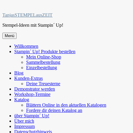
Zum
Inhalt
TanjasSTEMPELausZEIT
springen
Stempel-Ideen mit Stampin´ Up!
Menü
Willkommen
Stampin´ Up! Produkte bestellen
Mein Online-Shop
Sammelbestellung
Einzelbestellung
Blog
Kunden-Extras
Deine Treuesterne
Demonstrator werden
Workshop-Termine
Katalog
Blättern Online in den aktuellen Katalogen
Fordere dir deinen Katalog an
über Stampin´ Up!
Über mich
Impressum
Datenschutzhinweis