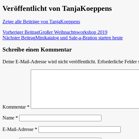
Veröffentlicht von
TanjaKoeppens
Zeige alle Beiträge von TanjaKoeppens
Beitragsnavigation
Vorheriger Beitrag
Großer Weihnachtsworkshop 2019
Nächster Beitrag
Minikatalog und Sale-a-Bration starten heute
Schreibe einen Kommentar
Deine E-Mail-Adresse wird nicht veröffentlicht.
Erforderliche Felder 
Kommentar
*
Name
*
E-Mail-Adresse
*