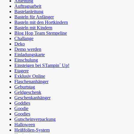
Anleitung
Auftragsarbeit
Bastelanleitung
Basteln für Anfänger
Basteln mit den Hortkindern
Basteln mit Kindern
Blog Hop Team Stempeline
Challange
Deko
Demo werden
Einladungskarte
Einschulung
Einsteigen bei STampin´ Up!
Etagere
Exklusiv Online
Flaschenanhänger
Geburtstag
Geldgeschenk
Geschenkanhänger
Goddies
Goodie
Goodies
Gutscheinverpackung
Halloween
Heißfolien-System