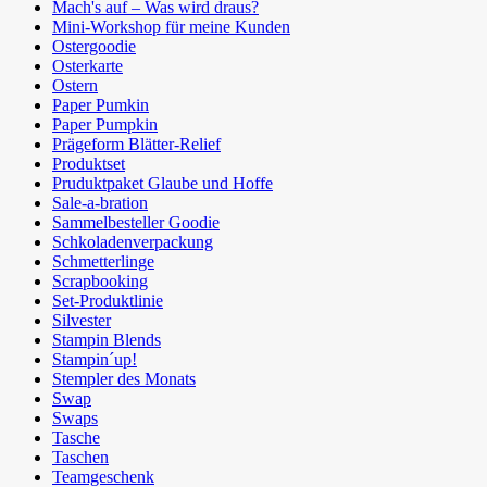
Mach's auf – Was wird draus?
Mini-Workshop für meine Kunden
Ostergoodie
Osterkarte
Ostern
Paper Pumkin
Paper Pumpkin
Prägeform Blätter-Relief
Produktset
Pruduktpaket Glaube und Hoffe
Sale-a-bration
Sammelbesteller Goodie
Schkoladenverpackung
Schmetterlinge
Scrapbooking
Set-Produktlinie
Silvester
Stampin Blends
Stampin´up!
Stempler des Monats
Swap
Swaps
Tasche
Taschen
Teamgeschenk