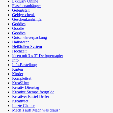
Exklusiv Online
Flaschenanhänger
Geburtstag
Geldgeschenk
Geschenkanhänger
Goddies
Goodie
Goodies
Gutscheinverpackung
Halloween
Heißfolien-System
Hochzeit
Ideen mit 3 x 3" Designerpapier
Info
Info-Bestellung
Karten
Kinder
Komplettset
KreaSUtra
Kreativ Dienstag
Kreative Stempelfreu(n)de
Kreativer Bastel-Dreier
Kreativset
Letzte Chance
Mach´s auf! Mach was draus?