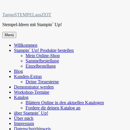
Zum
Inhalt
TanjasSTEMPELausZEIT
springen
Stempel-Ideen mit Stampin´ Up!
Menü
Willkommen
Stampin´ Up! Produkte bestellen
Mein Online-Shop
Sammelbestellung
Einzelbestellung
Blog
Kunden-Extras
Deine Treuesterne
Demonstrator werden
Workshop-Termine
Katalog
Blättern Online in den aktuellen Katalogen
Fordere dir deinen Katalog an
über Stampin´ Up!
Über mich
Impressum
Datenschutzhinweis