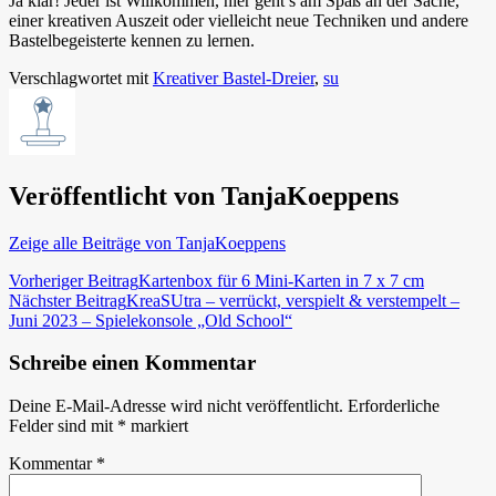
Ja klar! Jeder ist Willkommen, hier geht’s am Spaß an der Sache,
einer kreativen Auszeit oder vielleicht neue Techniken und andere
Bastelbegeisterte kennen zu lernen.
Verschlagwortet mit
Kreativer Bastel-Dreier
,
su
Veröffentlicht von
TanjaKoeppens
Zeige alle Beiträge von TanjaKoeppens
Beitragsnavigation
Vorheriger Beitrag
Kartenbox für 6 Mini-Karten in 7 x 7 cm
Nächster Beitrag
KreaSUtra – verrückt, verspielt & verstempelt –
Juni 2023 – Spielekonsole „Old School“
Schreibe einen Kommentar
Deine E-Mail-Adresse wird nicht veröffentlicht.
Erforderliche
Felder sind mit
*
markiert
Kommentar
*