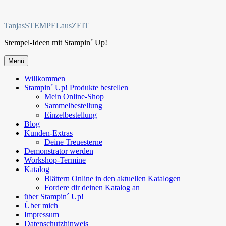
Zum
Inhalt
TanjasSTEMPELausZEIT
springen
Stempel-Ideen mit Stampin´ Up!
Menü
Willkommen
Stampin´ Up! Produkte bestellen
Mein Online-Shop
Sammelbestellung
Einzelbestellung
Blog
Kunden-Extras
Deine Treuesterne
Demonstrator werden
Workshop-Termine
Katalog
Blättern Online in den aktuellen Katalogen
Fordere dir deinen Katalog an
über Stampin´ Up!
Über mich
Impressum
Datenschutzhinweis