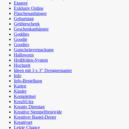
Etagere
Exklusiv Online
Flaschenanhänger
Geburtstag
Geldgeschenk
Geschenkanhänger
Goddies
Goodie
Goodies
Gutscheinverpackung
Halloween
Heißfolien-System
Hochzeit
Ideen mit 3 x 3" Designerpapier
Info
Info-Bestellung
Karten
Kinder
Komplettset
KreaSUtra
Kreativ Dienstag
Kreative Stempelfreu(n)de
Kreativer Bastel-Dreier
Kreativset
Letzte Chance