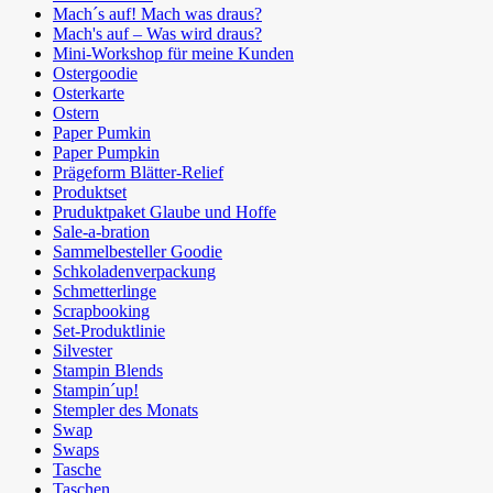
Mach´s auf! Mach was draus?
Mach's auf – Was wird draus?
Mini-Workshop für meine Kunden
Ostergoodie
Osterkarte
Ostern
Paper Pumkin
Paper Pumpkin
Prägeform Blätter-Relief
Produktset
Pruduktpaket Glaube und Hoffe
Sale-a-bration
Sammelbesteller Goodie
Schkoladenverpackung
Schmetterlinge
Scrapbooking
Set-Produktlinie
Silvester
Stampin Blends
Stampin´up!
Stempler des Monats
Swap
Swaps
Tasche
Taschen