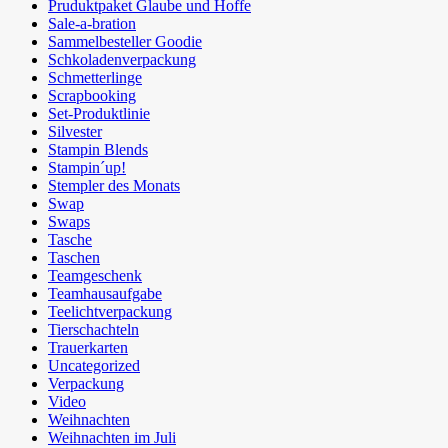
Pruduktpaket Glaube und Hoffe
Sale-a-bration
Sammelbesteller Goodie
Schkoladenverpackung
Schmetterlinge
Scrapbooking
Set-Produktlinie
Silvester
Stampin Blends
Stampin´up!
Stempler des Monats
Swap
Swaps
Tasche
Taschen
Teamgeschenk
Teamhausaufgabe
Teelichtverpackung
Tierschachteln
Trauerkarten
Uncategorized
Verpackung
Video
Weihnachten
Weihnachten im Juli