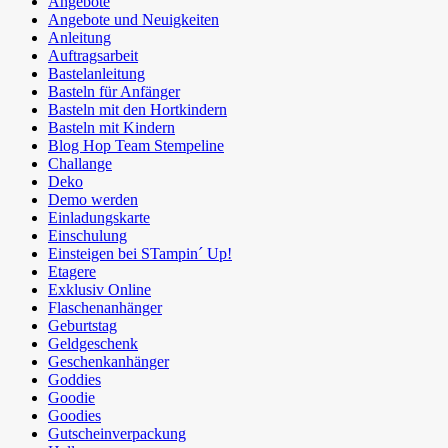
Angebote
Angebote und Neuigkeiten
Anleitung
Auftragsarbeit
Bastelanleitung
Basteln für Anfänger
Basteln mit den Hortkindern
Basteln mit Kindern
Blog Hop Team Stempeline
Challange
Deko
Demo werden
Einladungskarte
Einschulung
Einsteigen bei STampin´ Up!
Etagere
Exklusiv Online
Flaschenanhänger
Geburtstag
Geldgeschenk
Geschenkanhänger
Goddies
Goodie
Goodies
Gutscheinverpackung