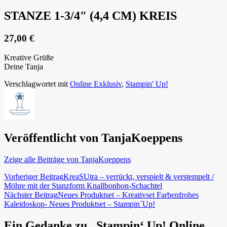
STANZE 1-3/4″ (4,4 CM) KREIS
27,00 €
Kreative Grüße
Deine Tanja
Verschlagwortet mit
Online Exklusiv
,
Stampin' Up!
Veröffentlicht von
TanjaKoeppens
Zeige alle Beiträge von TanjaKoeppens
Beitragsnavigation
Vorheriger Beitrag
KreaSUtra – verrückt, verspielt & verstempelt /
Möhre mit der Stanzform Knallbonbon-Schachtel
Nächster Beitrag
Neues Produktset – Kreativset Farbenfrohes
Kaleidoskop- Neues Produktset – Stampin´Up!
Ein Gedanke zu „Stampin‘ Up! Online