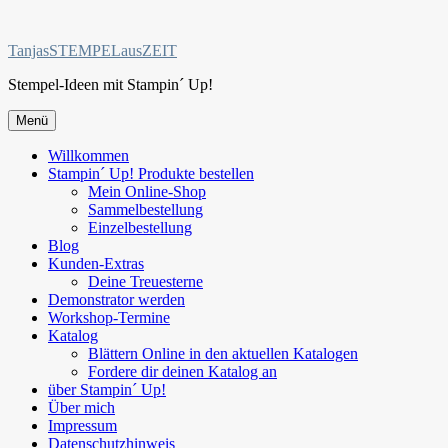
Zum
Inhalt
TanjasSTEMPELausZEIT
springen
Stempel-Ideen mit Stampin´ Up!
Menü
Willkommen
Stampin´ Up! Produkte bestellen
Mein Online-Shop
Sammelbestellung
Einzelbestellung
Blog
Kunden-Extras
Deine Treuesterne
Demonstrator werden
Workshop-Termine
Katalog
Blättern Online in den aktuellen Katalogen
Fordere dir deinen Katalog an
über Stampin´ Up!
Über mich
Impressum
Datenschutzhinweis