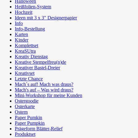
Halloween
Heißfolien-System
Hochzeit
Ideen mit 3 x 3" Designerpapier
Info
Info-Bestellung
Karten
Kinder
Komplettset
KreaSUtra
Kreativ Dienstag
Kreative Stempelfreu(n)de
Kreativer Bastel-Dreier
Kreativset
Letzte Chance
Mach´s auf! Mach was draus?
Mach's auf – Was wird draus?
Mini-Workshop für meine Kunden
Ostergoodie
Osterkarte
Ostern
Paper Pumkin
Paper Pumpkin
Prägeform Blätter-Relief
Produktset