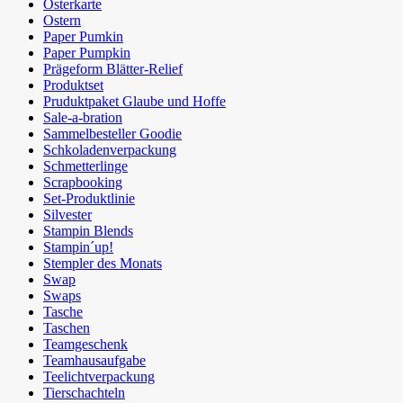
Osterkarte
Ostern
Paper Pumkin
Paper Pumpkin
Prägeform Blätter-Relief
Produktset
Pruduktpaket Glaube und Hoffe
Sale-a-bration
Sammelbesteller Goodie
Schkoladenverpackung
Schmetterlinge
Scrapbooking
Set-Produktlinie
Silvester
Stampin Blends
Stampin´up!
Stempler des Monats
Swap
Swaps
Tasche
Taschen
Teamgeschenk
Teamhausaufgabe
Teelichtverpackung
Tierschachteln