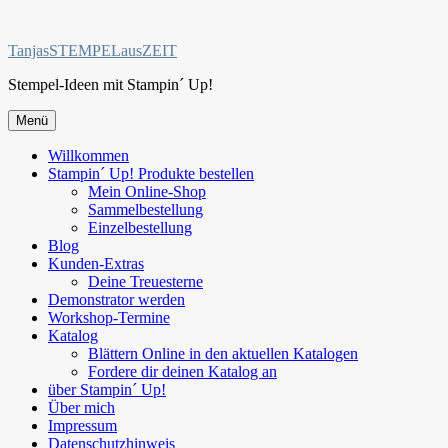
Zum
Inhalt
TanjasSTEMPELausZEIT
springen
Stempel-Ideen mit Stampin´ Up!
Menü
Willkommen
Stampin´ Up! Produkte bestellen
Mein Online-Shop
Sammelbestellung
Einzelbestellung
Blog
Kunden-Extras
Deine Treuesterne
Demonstrator werden
Workshop-Termine
Katalog
Blättern Online in den aktuellen Katalogen
Fordere dir deinen Katalog an
über Stampin´ Up!
Über mich
Impressum
Datenschutzhinweis