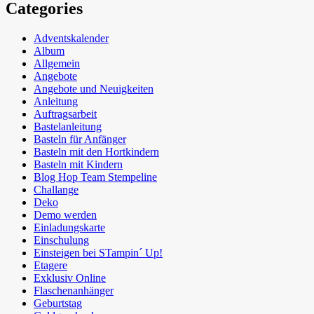
Categories
Adventskalender
Album
Allgemein
Angebote
Angebote und Neuigkeiten
Anleitung
Auftragsarbeit
Bastelanleitung
Basteln für Anfänger
Basteln mit den Hortkindern
Basteln mit Kindern
Blog Hop Team Stempeline
Challange
Deko
Demo werden
Einladungskarte
Einschulung
Einsteigen bei STampin´ Up!
Etagere
Exklusiv Online
Flaschenanhänger
Geburtstag