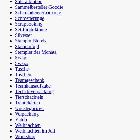
Sale-a-bration
Sammelbesteller Goodie
Schkoladenverpackung
Schmetterlinge
Scrapbooking
Set-Produktlinie
Silvester
Stampin Blends
Stampin´up!
Stempler des Monats
Swap
Swaps
Tasche
Taschen
Teamgeschenk
Teamhausaufgabe
Teelichtverpackung
Tierschachteln
Trauerkarten
Uncategorized
Verpackung
Video
Weihnachten
Weihnachten im Juli
Workshop