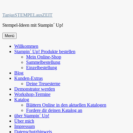
Zum
Inhalt
TanjasSTEMPELausZEIT
springen
Stempel-Ideen mit Stampin´ Up!
Menü
Willkommen
Stampin´ Up! Produkte bestellen
Mein Online-Shop
Sammelbestellung
Einzelbestellung
Blog
Kunden-Extras
Deine Treuesterne
Demonstrator werden
Workshop-Termine
Katalog
Blättern Online in den aktuellen Katalogen
Fordere dir deinen Katalog an
über Stampin´ Up!
Über mich
Impressum
Datenschutzhinweis