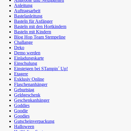
Angebote und Neuigkeiten
Anleitung
Auftragsarbeit
Bastelanleitung
Basteln für Anfänger
Basteln mit den Hortkindern
Basteln mit Kindern
Blog Hop Team Stempeline
Challange
Deko
Demo werden
Einladungskarte
Einschulung
Einsteigen bei STampin´ Up!
Etagere
Exklusiv Online
Flaschenanhänger
Geburtstag
Geldgeschenk
Geschenkanhänger
Goddies
Goodie
Goodies
Gutscheinverpackung
Halloween