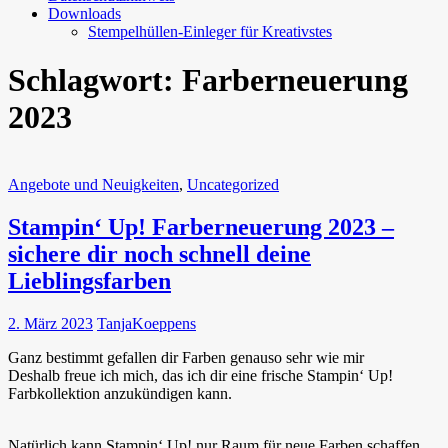
Downloads
Stempelhüllen-Einleger für Kreativstes
Schlagwort:
Farberneuerung
2023
Angebote und Neuigkeiten
,
Uncategorized
Stampin‘ Up! Farberneuerung 2023 –
sichere dir noch schnell deine
Lieblingsfarben
2. März 2023
TanjaKoeppens
Ganz bestimmt gefallen dir Farben genauso sehr wie mir
Deshalb freue ich mich, das ich dir eine frische Stampin‘ Up!
Farbkollektion anzukündigen kann.
Natürlich kann Stampin‘ Up! nur Raum für neue Farben schaffen,