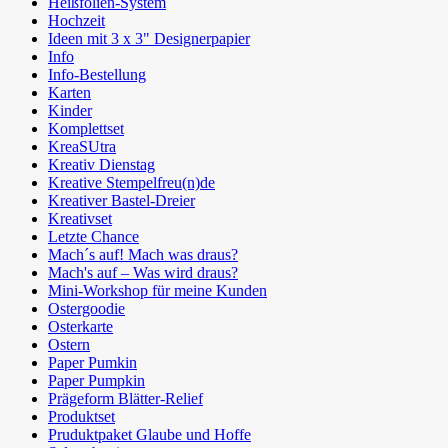
Heißfolien-System
Hochzeit
Ideen mit 3 x 3" Designerpapier
Info
Info-Bestellung
Karten
Kinder
Komplettset
KreaSUtra
Kreativ Dienstag
Kreative Stempelfreu(n)de
Kreativer Bastel-Dreier
Kreativset
Letzte Chance
Mach´s auf! Mach was draus?
Mach's auf – Was wird draus?
Mini-Workshop für meine Kunden
Ostergoodie
Osterkarte
Ostern
Paper Pumkin
Paper Pumpkin
Prägeform Blätter-Relief
Produktset
Pruduktpaket Glaube und Hoffe