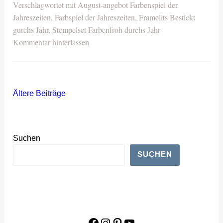
Verschlagwortet mit
August-angebot Farbenspiel der
Jahreszeiten
,
Farbspiel der Jahreszeiten
,
Framelits Bestickt
gurchs Jahr
,
Stempelset Farbenfroh durchs Jahr
Kommentar hinterlassen
Beitragsnavigation
Ältere Beiträge
Suchen
SUCHEN
Facebook
Instagram
Pinterest
YouTube