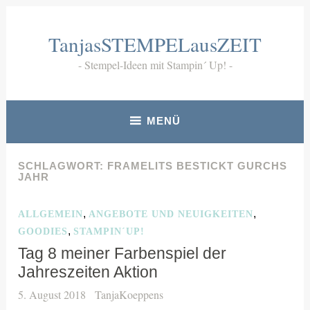
Zum
Inhalt
TanjasSTEMPELausZEIT
springen
Stempel-Ideen mit Stampin´ Up!
MENÜ
SCHLAGWORT:
FRAMELITS BESTICKT GURCHS
JAHR
,
,
ALLGEMEIN
ANGEBOTE UND NEUIGKEITEN
,
GOODIES
STAMPIN´UP!
Tag 8 meiner Farbenspiel der
Jahreszeiten Aktion
5. August 2018
TanjaKoeppens