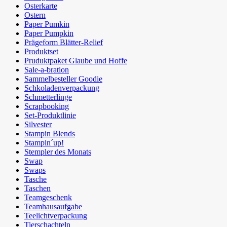
Osterkarte
Ostern
Paper Pumkin
Paper Pumpkin
Prägeform Blätter-Relief
Produktset
Pruduktpaket Glaube und Hoffe
Sale-a-bration
Sammelbesteller Goodie
Schkoladenverpackung
Schmetterlinge
Scrapbooking
Set-Produktlinie
Silvester
Stampin Blends
Stampin´up!
Stempler des Monats
Swap
Swaps
Tasche
Taschen
Teamgeschenk
Teamhausaufgabe
Teelichtverpackung
Tierschachteln