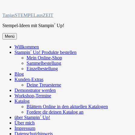
Zum
Inhalt
TanjasSTEMPELausZEIT
springen
Stempel-Ideen mit Stampin´ Up!
Menü
Willkommen
Stampin´ Up! Produkte bestellen
Mein Online-Shop
Sammelbestellung
Einzelbestellung
Blog
Kunden-Extras
Deine Treuesterne
Demonstrator werden
Workshop-Termine
Katalog
Blättern Online in den aktuellen Katalogen
Fordere dir deinen Katalog an
über Stampin´ Up!
Über mich
Impressum
Datenschutzhinweis