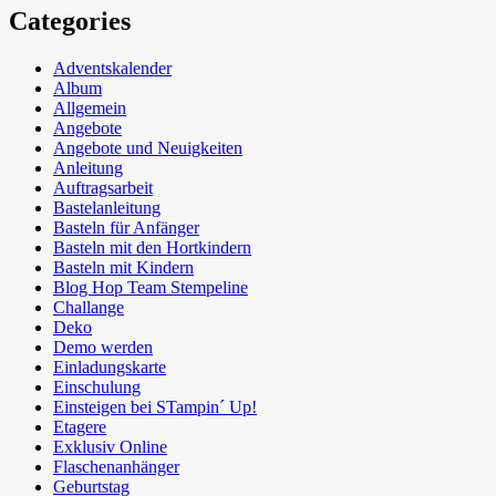
Categories
Adventskalender
Album
Allgemein
Angebote
Angebote und Neuigkeiten
Anleitung
Auftragsarbeit
Bastelanleitung
Basteln für Anfänger
Basteln mit den Hortkindern
Basteln mit Kindern
Blog Hop Team Stempeline
Challange
Deko
Demo werden
Einladungskarte
Einschulung
Einsteigen bei STampin´ Up!
Etagere
Exklusiv Online
Flaschenanhänger
Geburtstag