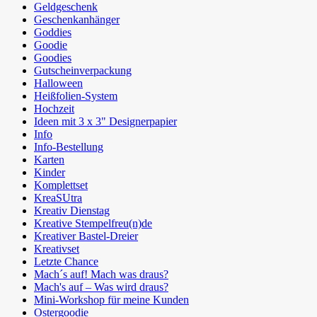
Geldgeschenk
Geschenkanhänger
Goddies
Goodie
Goodies
Gutscheinverpackung
Halloween
Heißfolien-System
Hochzeit
Ideen mit 3 x 3" Designerpapier
Info
Info-Bestellung
Karten
Kinder
Komplettset
KreaSUtra
Kreativ Dienstag
Kreative Stempelfreu(n)de
Kreativer Bastel-Dreier
Kreativset
Letzte Chance
Mach´s auf! Mach was draus?
Mach's auf – Was wird draus?
Mini-Workshop für meine Kunden
Ostergoodie