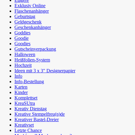
Etagere
Exklusiv Online
Flaschenanhänger
Geburtstag
Geldgeschenk
Geschenkanhänger
Goddies
Goodie
Goodies
Gutscheinverpackung
Halloween
Heißfolien-System
Hochzeit
Ideen mit 3 x 3" Designerpapier
Info
Info-Bestellung
Karten
Kinder
Komplettset
KreaSUtra
Kreativ Dienstag
Kreative Stempelfreu(n)de
Kreativer Bastel-Dreier
Kreativset
Letzte Chance