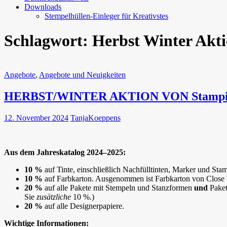
Downloads
Stempelhüllen-Einleger für Kreativstes
Schlagwort:
Herbst Winter Akt
Angebote
,
Angebote und Neuigkeiten
HERBST/WINTER AKTION VON Stampin
12. November 2024
TanjaKoeppens
Aus dem Jahreskatalog 2024–2025:
10 %
auf Tinte, einschließlich Nachfülltinten, Marker und St
10 %
auf Farbkarton. Ausgenommen ist Farbkarton von Close
20 %
auf alle Pakete mit Stempeln und Stanzformen
und
Paket
Sie
zusätzliche
10 %.)
20 %
auf alle Designerpapiere.
Wichtige Informationen: