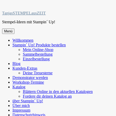
Zum
Inhalt
TanjasSTEMPELausZEIT
springen
Stempel-Ideen mit Stampin´ Up!
Menü
Willkommen
Stampin´ Up! Produkte bestellen
Mein Online-Shop
Sammelbestellung
Einzelbestellung
Blog
Kunden-Extras
Deine Treuesterne
Demonstrator werden
Workshop-Termine
Katalog
Blättern Online in den aktuellen Katalogen
Fordere dir deinen Katalog an
über Stampin´ Up!
Über mich
Impressum
Datenschutzhinweis