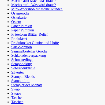
Mach´s auf! Mach was draus?
Mach's auf – Was wird draus?
Mini-Workshop für meine Kunden
Ostergoodie
Osterkarte
Ostern
Paper Pumkin
Paper Pumpkin
Prägeform Blätter-Relief
Produktset
Pruduktpaket Glaube und Hoffe
Sale-a-bration
Sammelbesteller Goodie
Schkoladenverpackung
Schmetterlinge
Scrapbooking
Set-Produktlinie
Silvester
Stampin Blends
Stampin´up!
Stempler des Monats
Swap
Swaps
Tasche
Taschen