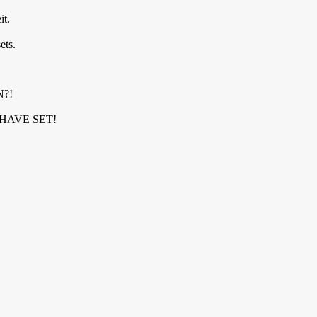
it.
ets.
?!
HAVE SET!