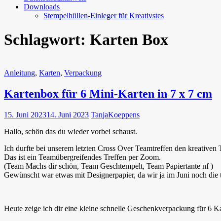
Downloads
Stempelhüllen-Einleger für Kreativstes
Schlagwort:
Karten Box
Anleitung
,
Karten
,
Verpackung
Kartenbox für 6 Mini-Karten in 7 x 7 cm
15. Juni 2023
14. Juni 2023
TanjaKoeppens
Hallo, schön das du wieder vorbei schaust.
Ich durfte bei unserem letzten Cross Over Teamtreffen den kreativen
Das ist ein Teamübergreifendes Treffen per Zoom.
(Team Machs dir schön, Team Geschtempelt, Team Papiertante nf )
Gewünscht war etwas mit Designerpapier, da wir ja im Juni noch die 
Heute zeige ich dir eine kleine schnelle Geschenkverpackung für 6 K