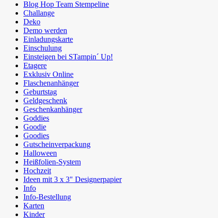
Blog Hop Team Stempeline
Challange
Deko
Demo werden
Einladungskarte
Einschulung
Einsteigen bei STampin´ Up!
Etagere
Exklusiv Online
Flaschenanhänger
Geburtstag
Geldgeschenk
Geschenkanhänger
Goddies
Goodie
Goodies
Gutscheinverpackung
Halloween
Heißfolien-System
Hochzeit
Ideen mit 3 x 3" Designerpapier
Info
Info-Bestellung
Karten
Kinder