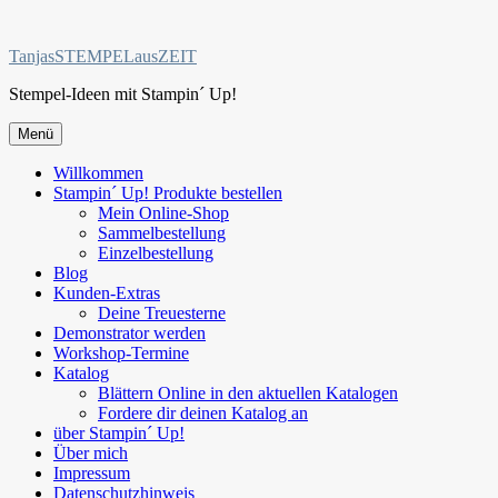
Zum
Inhalt
TanjasSTEMPELausZEIT
springen
Stempel-Ideen mit Stampin´ Up!
Menü
Willkommen
Stampin´ Up! Produkte bestellen
Mein Online-Shop
Sammelbestellung
Einzelbestellung
Blog
Kunden-Extras
Deine Treuesterne
Demonstrator werden
Workshop-Termine
Katalog
Blättern Online in den aktuellen Katalogen
Fordere dir deinen Katalog an
über Stampin´ Up!
Über mich
Impressum
Datenschutzhinweis