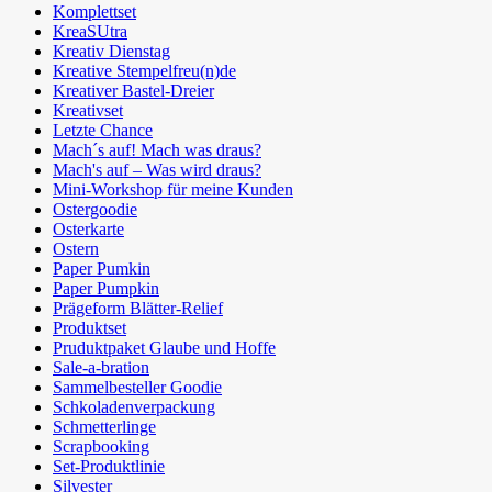
Komplettset
KreaSUtra
Kreativ Dienstag
Kreative Stempelfreu(n)de
Kreativer Bastel-Dreier
Kreativset
Letzte Chance
Mach´s auf! Mach was draus?
Mach's auf – Was wird draus?
Mini-Workshop für meine Kunden
Ostergoodie
Osterkarte
Ostern
Paper Pumkin
Paper Pumpkin
Prägeform Blätter-Relief
Produktset
Pruduktpaket Glaube und Hoffe
Sale-a-bration
Sammelbesteller Goodie
Schkoladenverpackung
Schmetterlinge
Scrapbooking
Set-Produktlinie
Silvester