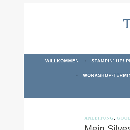
Zum
Inhalt
springen
WILLKOMMEN
STAMPIN´ UP! 
WORKSHOP-TERMI
SCHLAGWORT:
KL
,
ANLEITUNG
GOO
Mein Silve