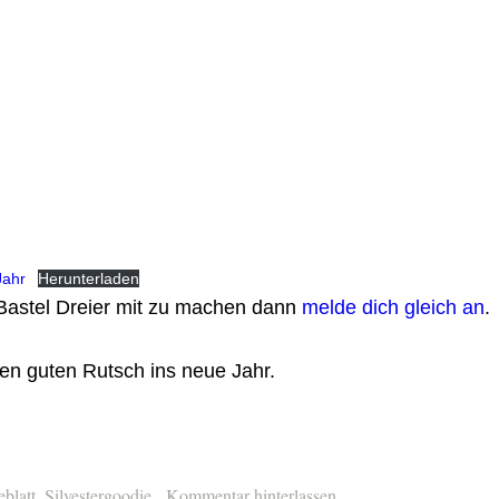
Jahr
Herunterladen
Bastel Dreier mit zu machen dann
melde dich gleich an
.
nen guten Rutsch ins neue Jahr.
eblatt
,
Silvestergoodie
Kommentar hinterlassen