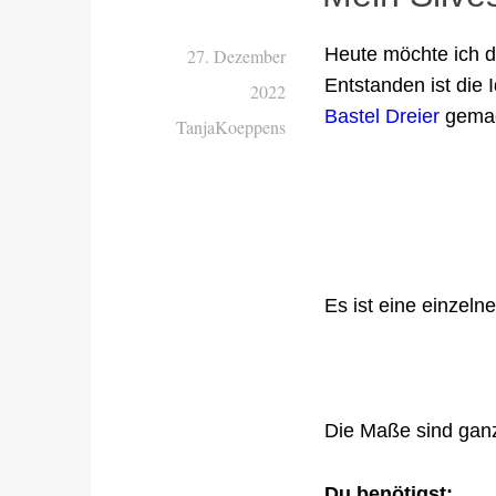
Heute möchte ich d
27. Dezember
Entstanden ist die
2022
Bastel Dreier
gemac
TanjaKoeppens
Es ist eine einzel
Die Maße sind ganz
Du benötigst: