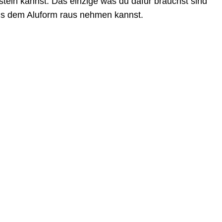
steln kannst. Das einzige was du dafür brauchst sind
aus dem Aluform raus nehmen kannst.