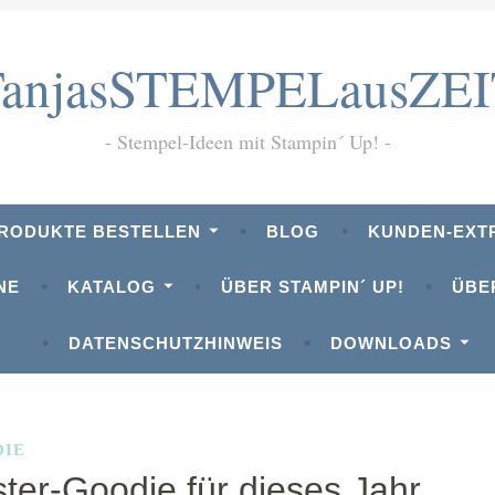
TanjasSTEMPELausZEI
Stempel-Ideen mit Stampin´ Up!
PRODUKTE BESTELLEN
BLOG
KUNDEN-EXT
NE
KATALOG
ÜBER STAMPIN´ UP!
ÜBE
DATENSCHUTZHINWEIS
DOWNLOADS
EEBLATT
DIE
ster-Goodie für dieses Jahr