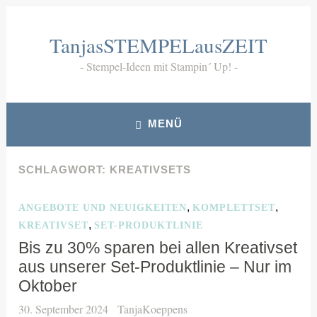
Zum
Inhalt
TanjasSTEMPELausZEIT
springen
Stempel-Ideen mit Stampin´ Up!
MENÜ
SCHLAGWORT:
KREATIVSETS
,
,
ANGEBOTE UND NEUIGKEITEN
KOMPLETTSET
,
KREATIVSET
SET-PRODUKTLINIE
Bis zu 30% sparen bei allen Kreativset
aus unserer Set-Produktlinie – Nur im
Oktober
30. September 2024
TanjaKoeppens